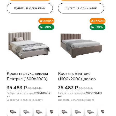
Купить в один клик
Купить в один клик
СКИДКА
СКИДКА
-20%
-20%
Кровать двухспальная
Кровать Беатрис
Беатрис (1600х2000)
(1600х2000) ,велюр
,велюр бежевый жемчуг
серо-коричневый
35 483 P.
35 483 P.
58 547 P.
58 547 P.
Габаритные размеры:
2095х1710х1151
Габаритные размеры:
2095х1710х1151
мм
мм
Варианты исполнения (цвет):
Варианты исполнения (цвет):