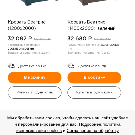
Кровать Беатрис
Кровать Беатрис
(1200х2000)
(1400х2000) ,зеленый
,коричневый
32 082 P.
32 680 P.
52 935 P.
53 922 P.
Габаритные размеры:
Габаритные размеры:
2095х1510х1051
2095х1304х1051 мм
мм
Варианты исполнения (цвет):
Варианты исполнения (цвет):
Доставка по РФ.
Доставка по РФ.
В корзину
В корзину
Купить в один клик
Купить в один клик
Мы обрабатываем cookies, чтобы сделать наш сайт удобнее
и персонализированее для вас. Подробнее:
политика
СКИДКА
СКИДКА
использования cookies
и
Соглашение на обработку
-20%
-20%