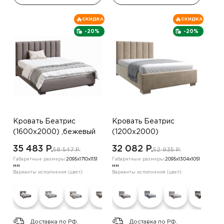
СКИДКА
СКИДКА
-20%
-20%
Кровать Беатрис
Кровать Беатрис
(1600х2000) ,бежевый
(1200х2000)
,коричневый
35 483 P.
32 082 P.
58 547 P.
52 935 P.
Габаритные размеры:
2095х1710х1151
Габаритные размеры:
2095х1304х1051
мм
мм
Варианты исполнения (цвет):
Варианты исполнения (цвет):
Доставка по РФ.
Доставка по РФ.