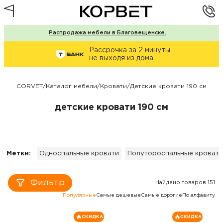
Распродажа мебели в Благовещенске.
Рассрочка за 2 минуты,
не выходя из дома
CORVET
/
Каталог мебели
/
Кровати
/
Детские кровати 190 см
детские кровати 190 см
Метки:
Односпальные кровати
Полутороспальные кровати
Фильтр
Найдено товаров 151
Популярные
Самые дешевые
Самые дорогие
По алфавиту
СКИДКА
СКИДКА