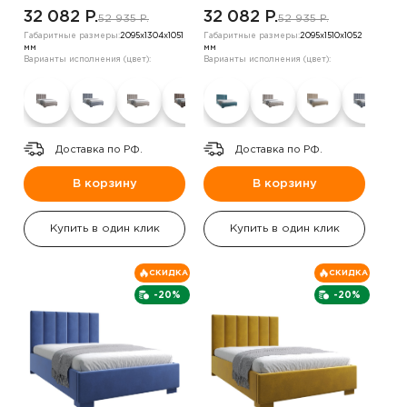
бежевый
,шоколадный
32 082 P.
32 082 P.
52 935 P.
52 935 P.
Габаритные размеры:
2095х1304х1051
Габаритные размеры:
2095х1510х1052
мм
мм
Варианты исполнения (цвет):
Варианты исполнения (цвет):
Доставка по РФ.
Доставка по РФ.
В корзину
В корзину
Купить в один клик
Купить в один клик
СКИДКА
СКИДКА
-20%
-20%