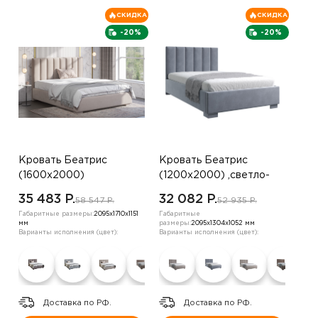
СКИДКА
СКИДКА
-20%
-20%
Кровать Беатрис
Кровать Беатрис
(1600х2000)
(1200х2000) ,светло-
,коричневый
бежевый
35 483 P.
32 082 P.
58 547 P.
52 935 P.
Габаритные размеры:
2095х1710х1151
Габаритные
мм
размеры:
2095х1304х1052 мм
Варианты исполнения (цвет):
Варианты исполнения (цвет):
Доставка по РФ.
Доставка по РФ.