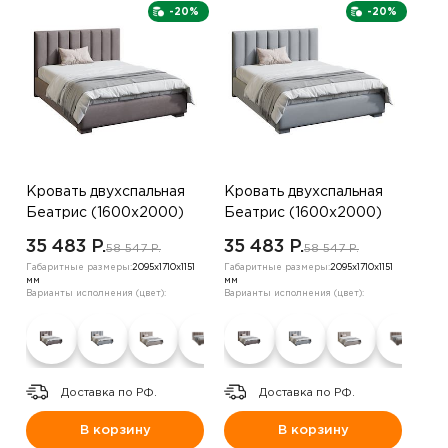
-20%
-20%
Кровать двухспальная
Кровать двухспальная
Беатрис (1600х2000)
Беатрис (1600х2000)
,велюр серо-
,велюр серый
35 483 P.
35 483 P.
58 547 P.
58 547 P.
коричневый
Габаритные размеры:
2095х1710х1151
Габаритные размеры:
2095х1710х1151
мм
мм
Варианты исполнения (цвет):
Варианты исполнения (цвет):
Доставка по РФ.
Доставка по РФ.
В корзину
В корзину