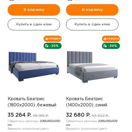
В корзину
В корзину
Купить в один клик
Купить в один клик
СКИДКА
СКИДКА
-20%
-20%
Кровать Беатрис
Кровать Беатрис
(1800х2000) ,бежевый
(1400х2000) ,синий
35 264 P.
32 680 P.
58 186 P.
53 922 P.
Габаритные размеры:
2095х1930х1150
Габаритные размеры:
2095х1510х1051
мм
мм
Варианты исполнения (цвет):
Варианты исполнения (цвет):