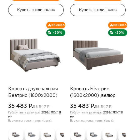
Купить в один клик
Купить в один клик
СКИДКА
СКИДКА
-20%
-20%
Кровать двухспальная
Кровать Беатрис
Беатрис (1600х2000)
(1600х2000) ,велюр
,велюр бежевый жемчуг
серо-коричневый
35 483 P.
35 483 P.
58 547 P.
58 547 P.
Габаритные размеры:
2095х1710х1151
Габаритные размеры:
2095х1710х1151
мм
мм
Варианты исполнения (цвет):
Варианты исполнения (цвет):