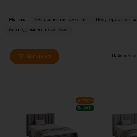
Кровати
Метки:
Односпальные кровати
Полутороспальные
Тумбы
без подъемного механизма
Диваны
Пуфы
Фильтр
Найдено то
Столы
Табуреты
СКИДКА
Зеркала
-20%
Вешалки