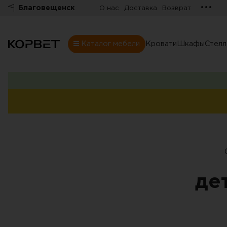
•••
Благовещенск
О нас
Доставка
Возврат
Каталог мебели
Кровати
Шкафы
Стел
Шкафы
Товары
Комнаты
Все шкафы
Шкафы
Распашные шк
Шкафы-купе
Гардеробные
Шкафы витрин
де
Книжные шка
Стенки
Угловые шкаф
Комоды
Шкафы в прих