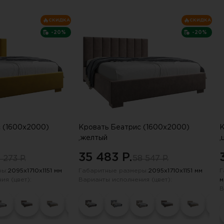
сли письмо не пришло, проверьте па
СКИДКА
СКИДКА
-20%
-20%
 (1600х2000)
Кровать Беатрис (1600х2000)
К
,желтый
,
35 483 P.
 273 P.
58 547 P.
ы:
2095х1710х1151 мм
Габаритные размеры:
2095х1710х1151 мм
Г
ия (цвет):
Варианты исполнения (цвет):
м
В