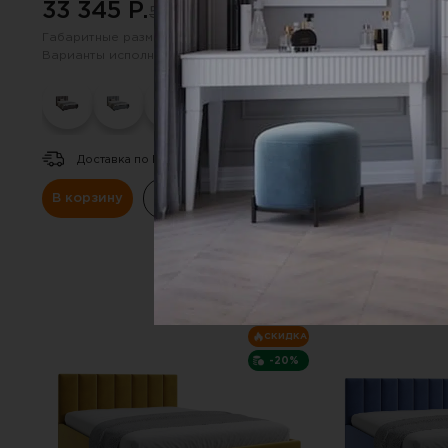
33 345 P.
33 040 P.
55 019 P.
5
Габаритные размеры:
2095х1710х900 мм
Габаритные размер
Варианты исполнения (цвет):
Варианты исполнен
Доставка по РФ.
Доставка по Р
В корзину
Купить в один клик
В корзину
К
СКИДКА
-20%