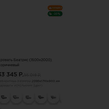
СКИДКА
-20%
ровать Беатрис (1600х2000)
коричневый
33 345 P.
55 019 P.
абаритные размеры:
2095х1710х900 мм
арианты исполнения (цвет):