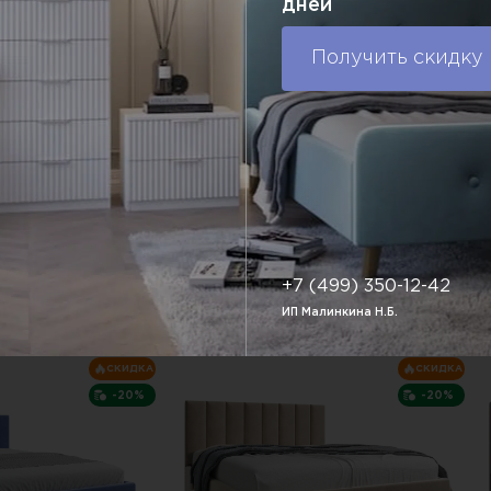
дней
33 345 P.
4 516 P.
55 019 P.
ы:
2095х1710х900 мм
Габаритные размеры:
2095х1710х900 мм
Г
Получить скидку
ия (цвет):
Варианты исполнения (цвет):
В
Ф.
Доставка по РФ.
упить в один клик
В корзину
Купить в один клик
+7 (499) 350-12-42
ИП Малинкина Н.Б.
СКИДКА
СКИДКА
-20%
-20%