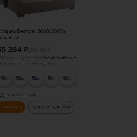
ровать Беатрис (1800х2000)
бежевый
35 264 P.
58 186 P.
абаритные размеры:
2095х1930х1150 мм
арианты исполнения (цвет):
Доставка по РФ.
В корзину
Купить в один клик
 !!!
ную почту, указанную в