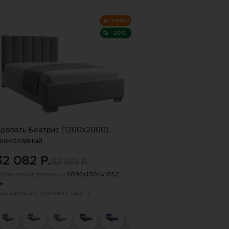
пку "СПАМ"
СКИДКА
-20%
ровать Беатрис (1200х2000)
шоколадный
32 082 P.
52 935 P.
абаритные размеры:
2095х1304х1052
м
арианты исполнения (цвет):