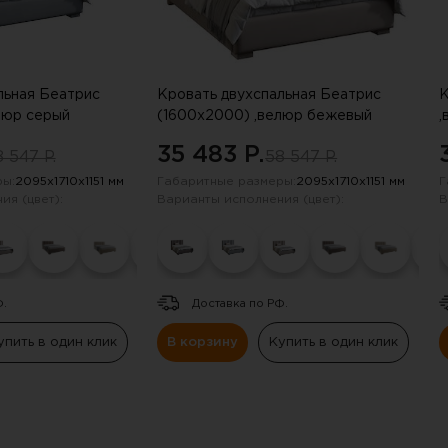
льная Беатрис
Кровать двухспальная Беатрис
К
люр серый
(1600х2000) ,велюр бежевый
,
жемчуг
35 483 P.
 547 P.
58 547 P.
ы:
2095х1710х1151 мм
Габаритные размеры:
2095х1710х1151 мм
Г
ия (цвет):
Варианты исполнения (цвет):
В
Ф.
Доставка по РФ.
упить в один клик
В корзину
Купить в один клик