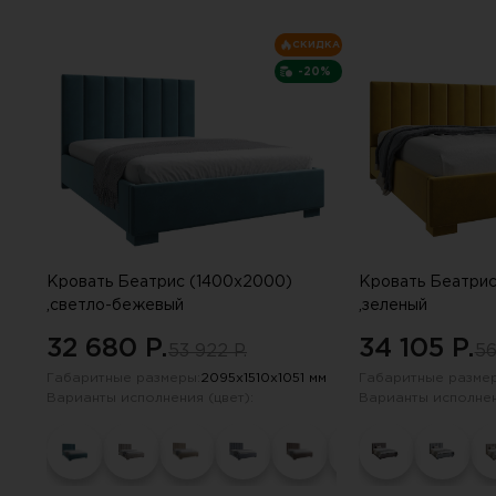
опросе. Е
СКИДКА
-20%
Кровать Беатрис (1400х2000)
Кровать Беатрис
,светло-бежевый
,зеленый
32 680 P.
34 105 P.
53 922 P.
56
Габаритные размеры:
2095х1510х1051 мм
Габаритные размер
Варианты исполнения (цвет):
Варианты исполнен