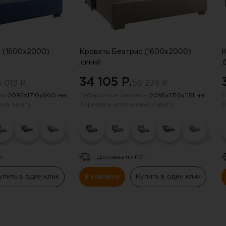
 (1600х2000)
Кровать Беатрис (1600х2000)
К
,синий
,
34 105 P.
 019 P.
56 273 P.
ы:
2095х1710х900 мм
Габаритные размеры:
2095х1710х1151 мм
Г
ия (цвет):
Варианты исполнения (цвет):
В
Ф.
Доставка по РФ.
упить в один клик
В корзину
Купить в один клик
получили скидку в 20%
нию промокода отправили на электрон