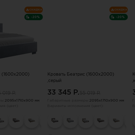
СКИДКА
СКИДКА
-20%
-20%
 (1600х2000)
Кровать Беатрис (1600х2000)
К
,серый
,
33 345 P.
 019 P.
55 019 P.
ы:
2095х1710х900 мм
Габаритные размеры:
2095х1710х900 мм
Г
ия (цвет):
Варианты исполнения (цвет):
В