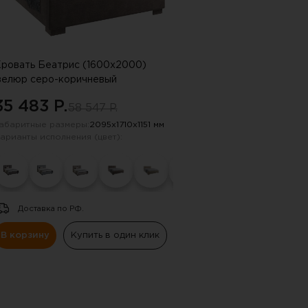
ровать Беатрис (1600х2000)
велюр серо-коричневый
35 483 P.
58 547 P.
абаритные размеры:
2095х1710х1151 мм
арианты исполнения (цвет):
Доставка по РФ.
В корзину
Купить в один клик