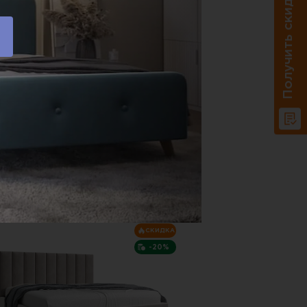
Получить скидку 20%
33 345 P.
55 019 P.
абаритные размеры:
2095х1710х900 мм
арианты исполнения (цвет):
Доставка по РФ.
В корзину
Купить в один клик
СКИДКА
-20%