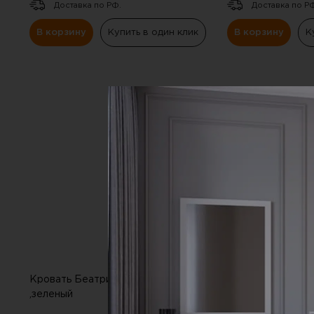
Доставка по РФ.
Доставка по Р
В корзину
Купить в один клик
В корзину
К
СКИДКА
-20%
Кровать Беатрис (1600х2000)
Кровать Беатрис
,зеленый
,светло-бежевый