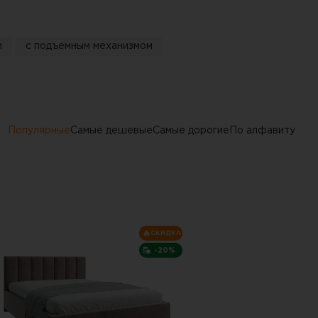
и
с подъемным механизмом
Популярные
Самые дешевые
Самые дорогие
По алфавиту
СКИДКА
-20%