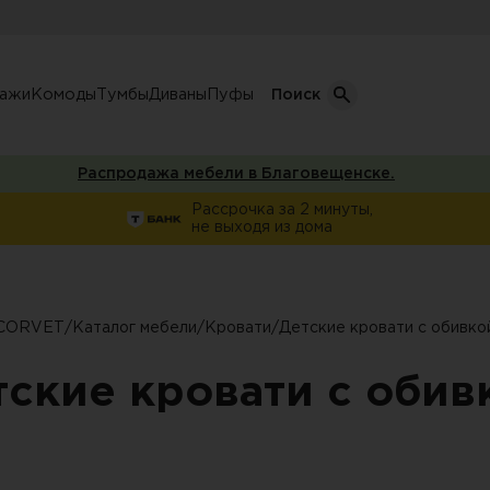
лажи
Комоды
Тумбы
Диваны
Пуфы
Поиск
Распродажа мебели в Благовещенске.
Кол-во дверей
Рассрочка за 2 минуты,
не выходя из дома
Однодверные шкафы
афы
Двухдверные шкафы
Трехдверные шкафы
CORVET
/
Каталог мебели
/
Кровати
/
Детские кровати с обивко
ы
Четырехдверные шкафы
тские кровати с обив
фы
ы
ожую