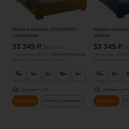
Кровать Беатрис (1600х2000)
Кровать Беатрис
,шоколадный
,желтый
33 345 P.
33 345 P.
55 019 P.
55
Габаритные размеры:
2095х1710х900 мм
Габаритные размер
Варианты исполнения (цвет):
Варианты исполнен
Доставка по РФ.
Доставка по Р
В корзину
Купить в один клик
В корзину
К
Вы 
Инструкцию по примене