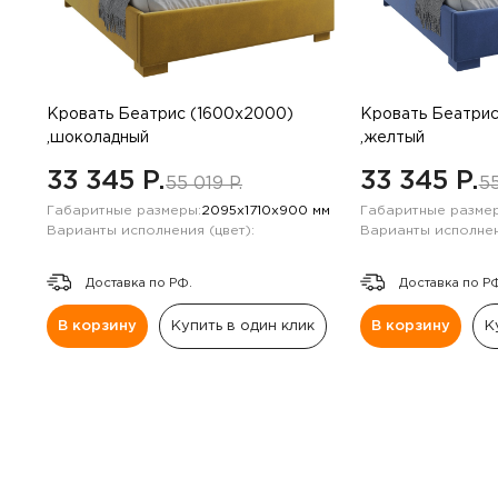
Кровать Беатрис (1600х2000)
Кровать Беатрис
,шоколадный
,желтый
33 345 P.
33 345 P.
55 019 P.
55
Габаритные размеры:
2095х1710х900 мм
Габаритные размер
Варианты исполнения (цвет):
Варианты исполнен
Доставка по РФ.
Доставка по Р
В корзину
Купить в один клик
В корзину
К