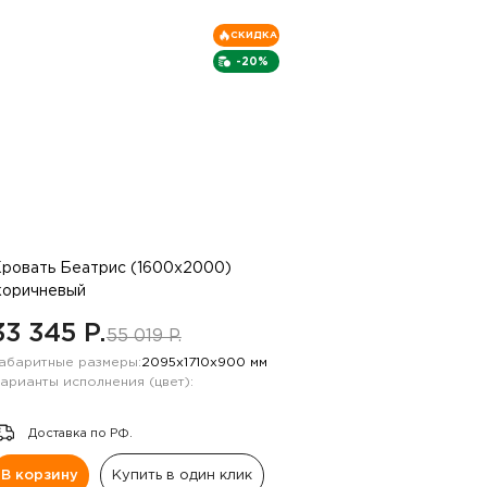
СКИДКА
-20%
ровать Беатрис (1600х2000)
коричневый
33 345 P.
55 019 P.
абаритные размеры:
2095х1710х900 мм
арианты исполнения (цвет):
Доставка по РФ.
В корзину
Купить в один клик