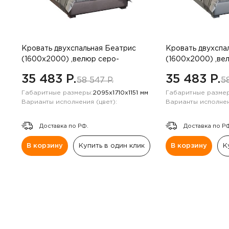
Навесные панели
Полки
Кровать двухспальная Беатрис
Кровать двухспа
Стеллажи
(1600х2000) ,велюр серо-
(1600х2000) ,ве
коричневый
35 483 P.
35 483 P.
58 547 P.
58
Консоли
Габаритные размеры:
2095х1710х1151 мм
Габаритные размер
Варианты исполнения (цвет):
Варианты исполнен
Доставка по РФ.
Доставка по Р
В корзину
Купить в один клик
В корзину
К