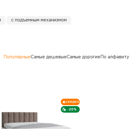
и
с подъемным механизмом
Популярные
Самые дешевые
Самые дорогие
По алфавиту
СКИДКА
-20%