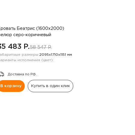
ровать Беатрис (1600х2000)
велюр серо-коричневый
35 483 P.
58 547 P.
абаритные размеры:
2095х1710х1151 мм
арианты исполнения (цвет):
Доставка по РФ.
В корзину
Купить в один клик