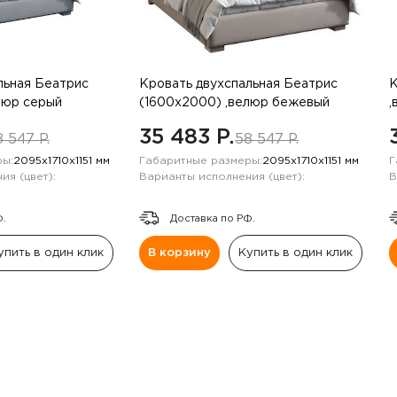
льная Беатрис
Кровать двухспальная Беатрис
К
люр серый
(1600х2000) ,велюр бежевый
,
жемчуг
35 483 P.
 547 P.
58 547 P.
ы:
2095х1710х1151 мм
Габаритные размеры:
2095х1710х1151 мм
Г
ия (цвет):
Варианты исполнения (цвет):
В
Ф.
Доставка по РФ.
упить в один клик
В корзину
Купить в один клик