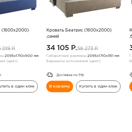
 (1600х2000)
Кровать Беатрис (1600х2000)
К
,синий
,
34 105 P.
 019 P.
56 273 P.
ы:
2095х1710х900 мм
Габаритные размеры:
2095х1710х1151 мм
Г
ия (цвет):
Варианты исполнения (цвет):
В
Ф.
Доставка по РФ.
упить в один клик
В корзину
Купить в один клик