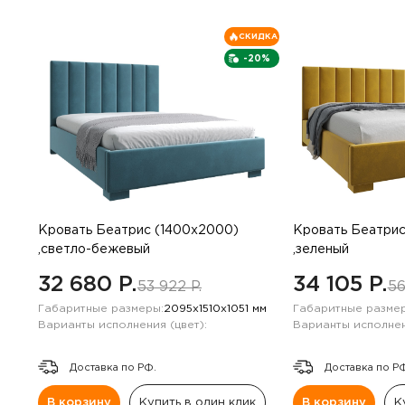
СКИДКА
-20%
Кровать Беатрис (1400х2000)
Кровать Беатрис
,светло-бежевый
,зеленый
32 680 P.
34 105 P.
53 922 P.
56
Габаритные размеры:
2095х1510х1051 мм
Габаритные размер
Варианты исполнения (цвет):
Варианты исполнен
Доставка по РФ.
Доставка по Р
В корзину
Купить в один клик
В корзину
К