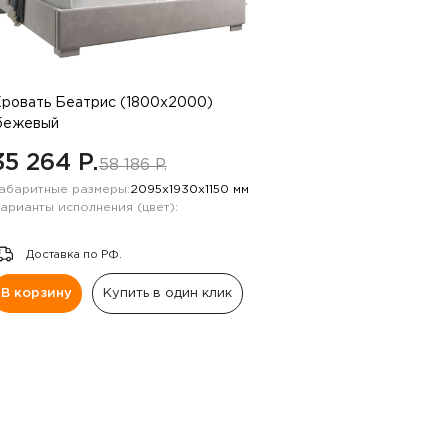
ровать Беатрис (1800х2000)
бежевый
35 264 P.
58 186 P.
абаритные размеры:
2095х1930х1150 мм
арианты исполнения (цвет):
Доставка по РФ.
В корзину
Купить в один клик