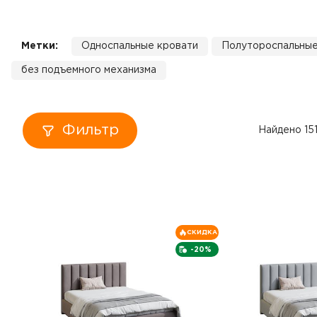
Кровати
Метки:
Односпальные кровати
Полутороспальные
Тумбы
без подъемного механизма
Диваны
Пуфы
Фильтр
Найдено 15
Столы
Табуреты
СКИДКА
Зеркала
-20%
Вешалки