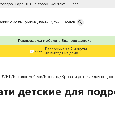
•••
 товара
Гарантия на товар
Контакты
лажи
Комоды
Тумбы
Диваны
Пуфы
Поиск
Распродажа мебели в Благовещенске.
Кол-во дверей
Рассрочка за 2 минуты,
не выходя из дома
Однодверные шкафы
афы
Двухдверные шкафы
Трехдверные шкафы
ORVET
/
Каталог мебели
/
Кровати
/
Кровати детские для подрос
ы
Четырехдверные шкафы
ати детские для подр
фы
ы
ожую