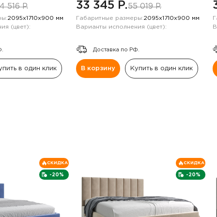
33 345 P.
4 516 P.
55 019 P.
ы:
2095х1710х900 мм
Габаритные размеры:
2095х1710х900 мм
Г
ия (цвет):
Варианты исполнения (цвет):
В
Ф.
Доставка по РФ.
упить в один клик
В корзину
Купить в один клик
СКИДКА
СКИДКА
-20%
-20%