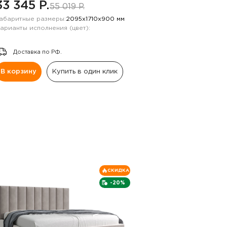
33 345 P.
55 019 P.
абаритные размеры:
2095х1710х900 мм
арианты исполнения (цвет):
Доставка по РФ.
В корзину
Купить в один клик
СКИДКА
-20%