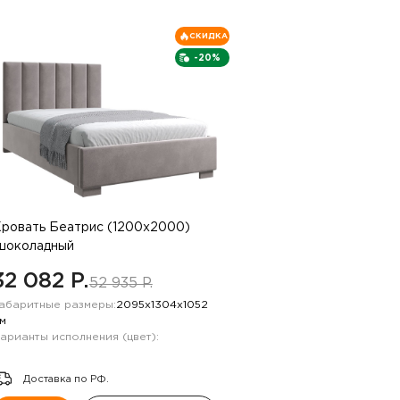
СКИДКА
-20%
ровать Беатрис (1200х2000)
шоколадный
32 082 P.
52 935 P.
абаритные размеры:
2095х1304х1052
м
арианты исполнения (цвет):
Доставка по РФ.