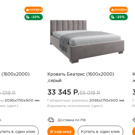
СКИДКА
СКИДКА
-20%
-20%
 (1600х2000)
Кровать Беатрис (1600х2000)
К
,серый
,
33 345 P.
 019 P.
55 019 P.
ы:
2095х1710х900 мм
Габаритные размеры:
2095х1710х900 мм
Г
ия (цвет):
Варианты исполнения (цвет):
В
Ф.
Доставка по РФ.
упить в один клик
В корзину
Купить в один клик