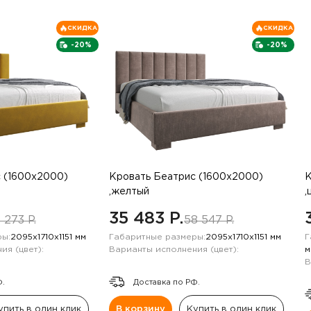
СКИДКА
СКИДКА
-20%
-20%
 (1600х2000)
Кровать Беатрис (1600х2000)
К
,желтый
,
35 483 P.
 273 P.
58 547 P.
ы:
2095х1710х1151 мм
Габаритные размеры:
2095х1710х1151 мм
Г
ия (цвет):
Варианты исполнения (цвет):
м
В
Ф.
Доставка по РФ.
упить в один клик
В корзину
Купить в один клик