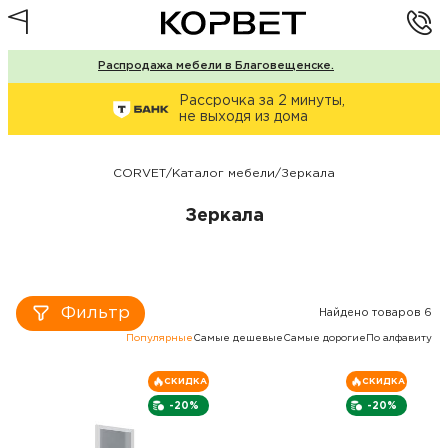
Распродажа мебели в Благовещенске.
Рассрочка за 2 минуты,
не выходя из дома
CORVET
/
Каталог мебели
/
Зеркала
Зеркала
Фильтр
Найдено товаров 6
Популярные
Самые дешевые
Самые дорогие
По алфавиту
СКИДКА
СКИДКА
-20%
-20%