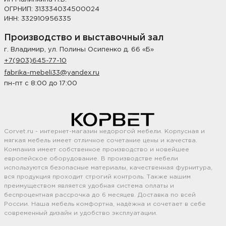
ОГРНИП: 313334034500024
ИНН: 332910956335
Производство и выставочный зал
г. Владимир, ул. Полины Осипенко д. 66 «Б»
+7(903)645-77-10
fabrika-mebeli33@yandex.ru
пн-пт с 8:00 до 17:00
Corvet.ru - интернет-магазин недорогой мебели. Корпусная и
мягкая мебель имеет отличное сочетание цены и качества.
Компания имеет собственное производство и новейшее
европейское оборудование. В производстве мебели
используются безопасные материалы, качественная фурнитура,
вся продукция проходит строгий контроль. Также нашим
преимуществом является удобная система оплаты и
беспроцентная рассрочка до 6 месяцев. Доставка по всей
России. Наша мебель комфортна, надёжна и сочетает в себе
современный дизайн и удобство эксплуатации.