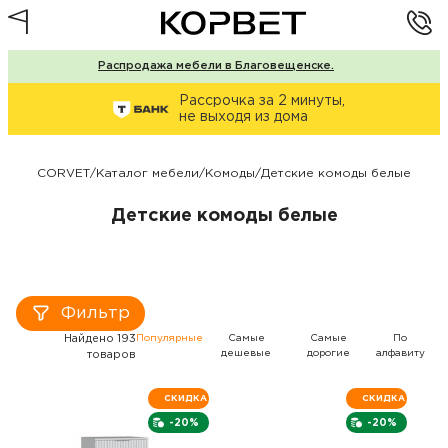
Распродажа мебели в Благовещенске.
Рассрочка за 2 минуты,
не выходя из дома
CORVET
/
Каталог мебели
/
Комоды
/
Детские комоды белые
Детские комоды белые
Фильтр
Найдено 193
Популярные
Самые
Самые
По
дешевые
дорогие
алфавиту
товаров
СКИДКА
СКИДКА
-20%
-20%