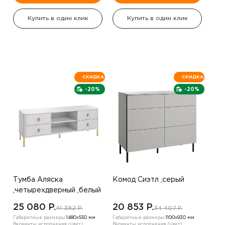
Купить в один клик
Купить в один клик
СКИДКА
СКИДКА
-20%
-20%
Тумба Аляска
Комод Сиэтл ,серый
,четырехдверный ,белый
25 080 P.
20 853 P.
41 382 P.
34 407 P.
Габаритные размеры:
1480х550 мм
Габаритные размеры:
1100х930 мм
Варианты исполнения (цвет):
Варианты исполнения (цвет):