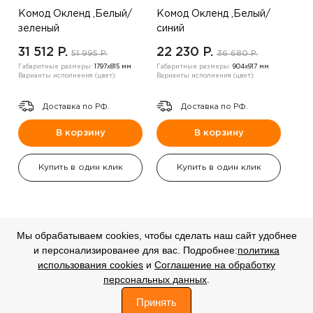
Комод Окленд ,Белый/
Комод Окленд ,Белый/
зеленый
синий
31 512 P.
22 230 P.
51 995 P.
36 680 P.
Габаритные размеры:
1797х815 мм
Габаритные размеры:
904х917 мм
Варианты исполнения (цвет):
Варианты исполнения (цвет):
Доставка по РФ.
Доставка по РФ.
В корзину
В корзину
Купить в один клик
Купить в один клик
Мы обрабатываем cookies, чтобы сделать наш сайт удобнее
и персонализированее для вас. Подробнее:
политика
СКИДКА
СКИДКА
использования cookies
и
Соглашение на обработку
-20%
-20%
персональных данных
.
0
Принять