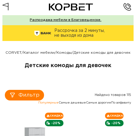
Распродажа мебели в Благовещенске.
Рассрочка за 2 минуты,
не выходя из дома
CORVET
/
Каталог мебели
/
Комоды
/
Детские комоды для девочек
Детские комоды для девочек
Фильтр
Найдено товаров 115
Популярные
Самые дешевые
Самые дорогие
По алфавиту
СКИДКА
СКИДКА
-20%
-20%