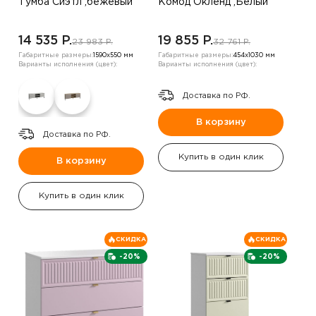
Тумба Сиэтл ,бежевый
Комод Окленд ,Белый
14 535 P.
19 855 P.
23 983 P.
32 761 P.
Габаритные размеры:
1590х550 мм
Габаритные размеры:
454х1030 мм
Варианты исполнения (цвет):
Варианты исполнения (цвет):
Доставка по РФ.
В корзину
Доставка по РФ.
Купить в один клик
В корзину
Купить в один клик
СКИДКА
СКИДКА
-20%
-20%