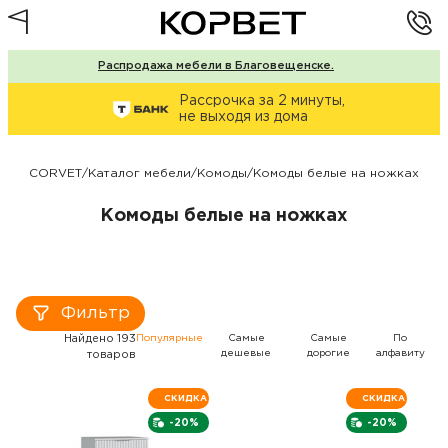
Распродажа мебели в Благовещенске.
Рассрочка за 2 минуты,
не выходя из дома
CORVET
/
Каталог мебели
/
Комоды
/
Комоды белые на ножках
Комоды белые на ножках
Фильтр
Найдено 193
Популярные
Самые
Самые
По
дешевые
дорогие
алфавиту
товаров
СКИДКА
СКИДКА
-20%
-20%