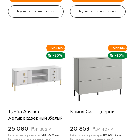
Купить в один клик
Купить в один клик
СКИДКА
СКИДКА
-20%
-20%
Тумба Аляска
Комод Сиэтл ,серый
,четырехдверный ,белый
25 080 P.
20 853 P.
41 382 P.
34 407 P.
Габаритные размеры:
1480х550 мм
Габаритные размеры:
1100х930 мм
Варианты исполнения (цвет):
Варианты исполнения (цвет):