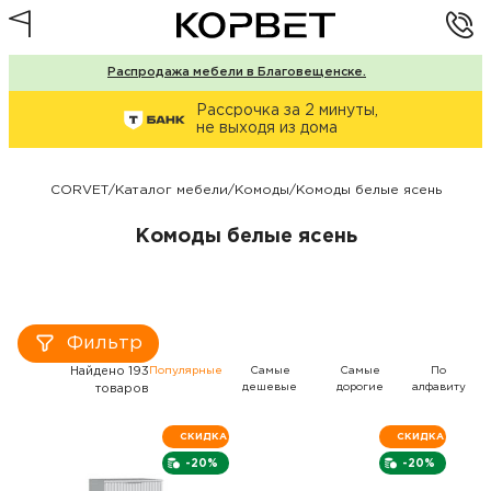
Распродажа мебели в Благовещенске.
Рассрочка за 2 минуты,
не выходя из дома
CORVET
/
Каталог мебели
/
Комоды
/
Комоды белые ясень
Комоды белые ясень
Фильтр
Найдено 193
Популярные
Самые
Самые
По
дешевые
дорогие
алфавиту
товаров
СКИДКА
СКИДКА
-20%
-20%