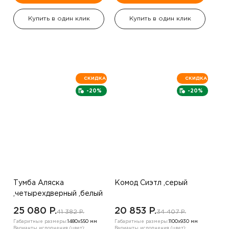
Купить в один клик
Купить в один клик
СКИДКА
СКИДКА
-20%
-20%
Тумба Аляска
Комод Сиэтл ,серый
,четырехдверный ,белый
25 080 P.
20 853 P.
41 382 P.
34 407 P.
Габаритные размеры:
1480х550 мм
Габаритные размеры:
1100х930 мм
Варианты исполнения (цвет):
Варианты исполнения (цвет):