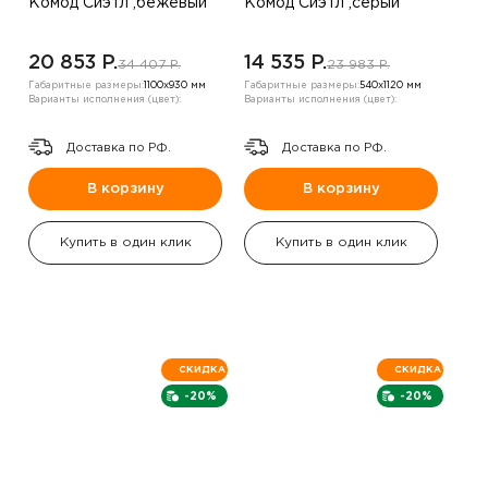
Комод Сиэтл ,бежевый
Комод Сиэтл ,серый
20 853 P.
14 535 P.
34 407 P.
23 983 P.
Габаритные размеры:
1100х930 мм
Габаритные размеры:
540х1120 мм
Варианты исполнения (цвет):
Варианты исполнения (цвет):
Доставка по РФ.
Доставка по РФ.
В корзину
В корзину
Купить в один клик
Купить в один клик
СКИДКА
СКИДКА
-20%
-20%