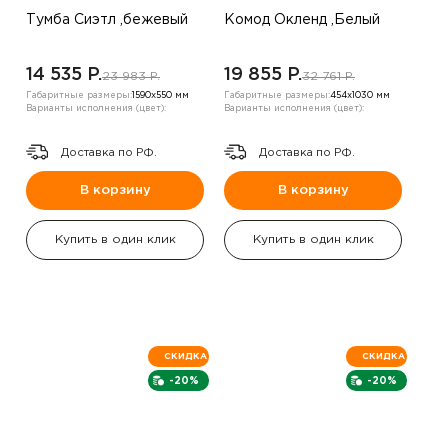
Тумба Сиэтл ,бежевый
Комод Окленд ,Белый
14 535 P.
19 855 P.
23 983 P.
32 761 P.
Габаритные размеры:
1590х550 мм
Габаритные размеры:
454х1030 мм
Варианты исполнения (цвет):
Варианты исполнения (цвет):
Доставка по РФ.
Доставка по РФ.
В корзину
В корзину
Купить в один клик
Купить в один клик
СКИДКА
СКИДКА
-20%
-20%