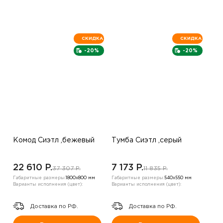
СКИДКА
СКИДКА
-20%
-20%
Комод Сиэтл ,бежевый
Тумба Сиэтл ,серый
22 610 P.
7 173 P.
37 307 P.
11 835 P.
Габаритные размеры:
1800х800 мм
Габаритные размеры:
540х550 мм
Варианты исполнения (цвет):
Варианты исполнения (цвет):
Доставка по РФ.
Доставка по РФ.