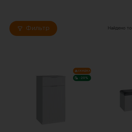
Кровати
Тумбы
Фильтр
Найдено то
Диваны
Пуфы
Столы
СКИДКА
-20%
Табуреты
Зеркала
Вешалки