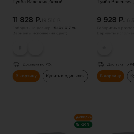
Навесные панели
Тумба Валенсия ,белый
Тумба Валенсия 
Полки
11 828 P.
9 928 P.
19 516 P.
16 3
Габаритные размеры:
540х1017 мм
Габаритные размер
Стеллажи
Варианты исполнения (цвет):
Варианты исполнен
Консоли
Доставка по РФ.
Доставка по Р
В корзину
Купить в один клик
В корзину
К
СКИДКА
-20%