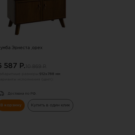
умба Эрнеста ,орех
6 587 P.
10 869 P.
абаритные размеры:
912х788 мм
арианты исполнения (цвет):
Доставка по РФ.
В корзину
Купить в один клик