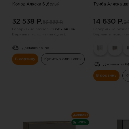
Комод Аляска 6 ,белый
Тумба Аляска ,д
32 538 P.
14 630 P.
53 688 P.
24
Габаритные размеры:
1050х940 мм
Габаритные размер
Варианты исполнения (цвет):
Варианты исполнен
Доставка по РФ.
В корзину
Купить в один клик
Доставка по Р
В корзину
К
Вы 
СКИДКА
Инструкцию по примене
-20%