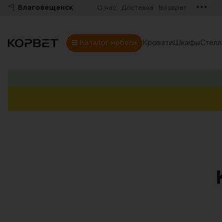
•••
Благовещенск
О нас
Доставка
Возврат
Каталог мебели
Кровати
Шкафы
Стел
Шкафы
Товары
Комнаты
Все шкафы
Шкафы
Распашные шк
Шкафы-купе
Гардеробные
Шкафы витрин
Книжные шка
Стенки
Угловые шкаф
Комоды
Шкафы в прих