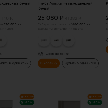
вухдверный ,белый
Тумба Аляска ,четырехдверный
К
,белый
25 080 P.
 140 P.
41 382 P.
ы:
530х550 мм
Габаритные размеры:
1480х550 мм
Г
ия (цвет):
Варианты исполнения (цвет):
В
Ф.
Доставка по РФ.
упить в один клик
В корзину
Купить в один клик
получили скидку в 20%
СКИДКА
СКИДКА
нию промокода отправили на электрон
-20%
-20%