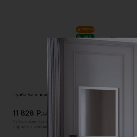
СКИДКА
-20%
Тумба Валенсия ,серо-коричневый
Комод Аляска ,б
11 828 P.
21 945 P.
19 516 P.
36
Габаритные размеры:
540х1017 мм
Габаритные размер
Варианты исполнения (цвет):
Варианты исполнен