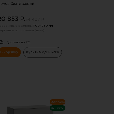
омод Сиэтл ,серый
20 853 P.
34 407 P.
абаритные размеры:
1100х930 мм
арианты исполнения (цвет):
Доставка по РФ.
В корзину
Купить в один клик
 !!!
СКИДКА
ную почту, указанную в
-20%