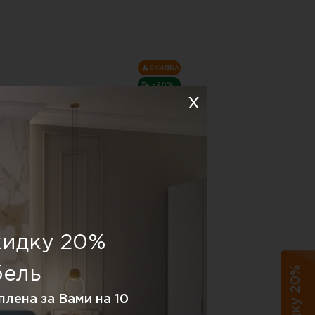
СКИДКА
-20%
омод Аляска 6 ,белый
кидку 20%
34 105 P.
56 273 P.
бель
абаритные размеры:
1800х800 мм
арианты исполнения (цвет):
плена за Вами на 10