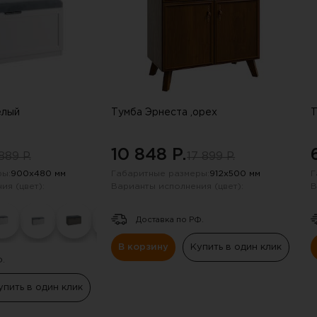
елый
Тумба Эрнеста ,орех
Т
10 848 P.
889 P.
17 899 P.
ы:
900х480 мм
Габаритные размеры:
912х500 мм
Г
ия (цвет):
Варианты исполнения (цвет):
В
Доставка по РФ.
В корзину
Купить в один клик
Ф.
упить в один клик