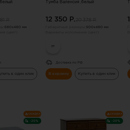
,белый
Тумба Валенсия ,белый
Т
12 350 P.
81 P.
20 378 P.
ы:
680х480 мм
Габаритные размеры:
900х480 мм
Г
ия (цвет):
Варианты исполнения (цвет):
В
Ф.
Доставка по РФ.
упить в один клик
В корзину
Купить в один клик
СКИДКА
СКИДКА
-20%
-20%