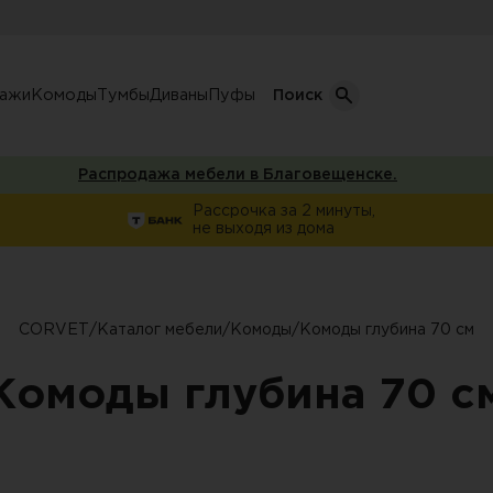
лажи
Комоды
Тумбы
Диваны
Пуфы
Поиск
Распродажа мебели в Благовещенске.
Кол-во дверей
Рассрочка за 2 минуты,
не выходя из дома
Однодверные шкафы
афы
Двухдверные шкафы
Трехдверные шкафы
CORVET
/
Каталог мебели
/
Комоды
/
Комоды глубина 70 см
ы
Четырехдверные шкафы
Комоды глубина 70 с
фы
ы
ожую