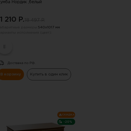
умба Нордик ,белый
11 210 P.
18 497 P.
абаритные размеры:
540х1017 мм
арианты исполнения (цвет):
Доставка по РФ.
В корзину
Купить в один клик
СКИДКА
-20%