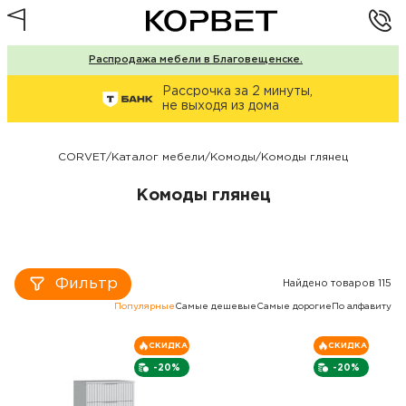
Распродажа мебели в Благовещенске.
Рассрочка за 2 минуты,
не выходя из дома
CORVET
/
Каталог мебели
/
Комоды
/
Комоды глянец
Комоды глянец
Фильтр
Найдено товаров 115
Популярные
Самые дешевые
Самые дорогие
По алфавиту
СКИДКА
СКИДКА
-20%
-20%