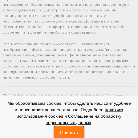
используются безопасные материалы, качественная фурнитура,
вся продукция проходит строгий контроль. Также нашим
преимуществом является удобная система оплаты и
беспроцентная рассрочка до 6 месяцев. Доставка по всей
России. Наша мебель комфортна, надёжна и сочетает в себе
современный дизайн и удобство эксплуатации.
Все материалы на сайте www.corvet.ru, включая текст,
изображения, фотографии, видео, структуру, дизайн страниц,
товарные знаки, доменное имя и фирменное наименование,
охраняются авторским правом и правами на интеллектуальную
собственность в соответствии с российским законодательством и
международными соглашениями об охране авторских прав и
интеллектуальной собственности.
Оставляя свои личные данные, вы принимаете
Политику
конфиденциальности.
Сайт использует cookie файлы
(Политика
Мы обрабатываем cookies, чтобы сделать наш сайт удобнее
обработки файлов cookie).
Соглашение на обработку
персональных
и персонализированее для вас. Подробнее:
политика
данных.
использования cookies
и
Соглашение на обработку
персональных данных
.
вверх
"CORVET"
Договор оферты
© 2006-2025. Все права защищены.
0
Принять