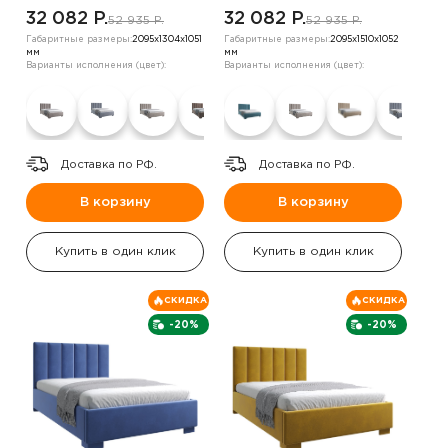
бежевый
,шоколадный
32 082 P.
32 082 P.
52 935 P.
52 935 P.
Габаритные размеры:
2095х1304х1051
Габаритные размеры:
2095х1510х1052
мм
мм
Варианты исполнения (цвет):
Варианты исполнения (цвет):
Доставка по РФ.
Доставка по РФ.
В корзину
В корзину
Купить в один клик
Купить в один клик
СКИДКА
СКИДКА
-20%
-20%