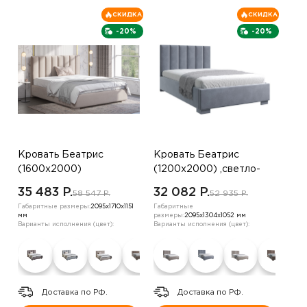
СКИДКА
СКИДКА
-20%
-20%
Кровать Беатрис
Кровать Беатрис
(1600х2000)
(1200х2000) ,светло-
,коричневый
бежевый
35 483 P.
32 082 P.
58 547 P.
52 935 P.
Габаритные размеры:
2095х1710х1151
Габаритные
мм
размеры:
2095х1304х1052 мм
Варианты исполнения (цвет):
Варианты исполнения (цвет):
Доставка по РФ.
Доставка по РФ.