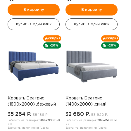
В корзину
В корзину
Купить в один клик
Купить в один клик
СКИДКА
СКИДКА
-20%
-20%
Кровать Беатрис
Кровать Беатрис
(1800х2000) ,бежевый
(1400х2000) ,синий
35 264 P.
32 680 P.
58 186 P.
53 922 P.
Габаритные размеры:
2095х1930х1150
Габаритные размеры:
2095х1510х1051
мм
мм
Варианты исполнения (цвет):
Варианты исполнения (цвет):