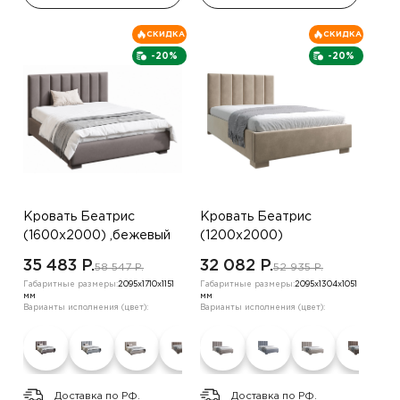
СКИДКА
СКИДКА
-20%
-20%
Кровать Беатрис
Кровать Беатрис
(1600х2000) ,бежевый
(1200х2000)
,коричневый
35 483 P.
32 082 P.
58 547 P.
52 935 P.
Габаритные размеры:
2095х1710х1151
Габаритные размеры:
2095х1304х1051
мм
мм
Варианты исполнения (цвет):
Варианты исполнения (цвет):
Доставка по РФ.
Доставка по РФ.