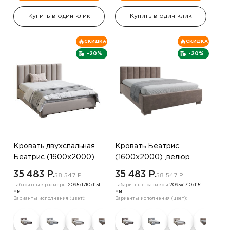
Купить в один клик
Купить в один клик
СКИДКА
СКИДКА
-20%
-20%
Кровать двухспальная
Кровать Беатрис
Беатрис (1600х2000)
(1600х2000) ,велюр
,велюр бежевый жемчуг
серо-коричневый
35 483 P.
35 483 P.
58 547 P.
58 547 P.
Габаритные размеры:
2095х1710х1151
Габаритные размеры:
2095х1710х1151
мм
мм
Варианты исполнения (цвет):
Варианты исполнения (цвет):