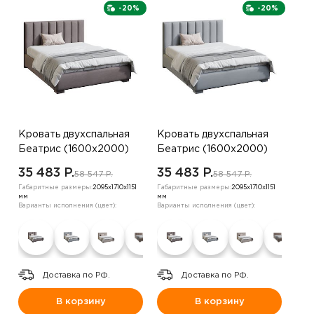
-20%
-20%
Кровать двухспальная
Кровать двухспальная
Беатрис (1600х2000)
Беатрис (1600х2000)
,велюр серо-
,велюр серый
35 483 P.
35 483 P.
58 547 P.
58 547 P.
коричневый
Габаритные размеры:
2095х1710х1151
Габаритные размеры:
2095х1710х1151
мм
мм
Варианты исполнения (цвет):
Варианты исполнения (цвет):
Доставка по РФ.
Доставка по РФ.
В корзину
В корзину