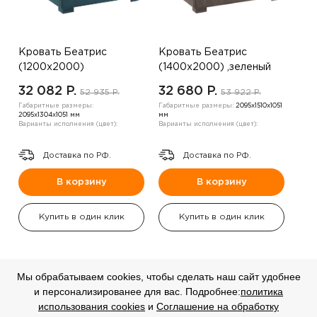
Кровать Беатрис
Кровать Беатрис
(1200х2000)
(1400х2000) ,зеленый
,коричневый
32 082 P.
32 680 P.
52 935 P.
53 922 P.
Габаритные размеры:
Габаритные размеры:
2095х1510х1051
2095х1304х1051 мм
мм
Варианты исполнения (цвет):
Варианты исполнения (цвет):
Доставка по РФ.
Доставка по РФ.
В корзину
В корзину
Купить в один клик
Купить в один клик
Мы обрабатываем cookies, чтобы сделать наш сайт удобнее
и персонализированее для вас. Подробнее:
политика
СКИДКА
СКИДКА
использования cookies
и
Соглашение на обработку
-20%
-20%