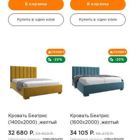
В корзину
В корзину
Купить в один клик
Купить в один клик
СКИДКА
СКИДКА
-20%
-20%
Кровать Беатрис
Кровать Беатрис
(1400х2000) ,желтый
(1600х2000) ,желтый
32 680 P.
34 105 P.
53 922 P.
56 273 P.
Габаритные размеры:
2095х1510х1051
Габаритные размеры:
2095х1710х1151