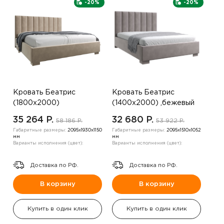
-20%
-20%
Кровать Беатрис
Кровать Беатрис
(1800х2000)
(1400х2000) ,бежевый
,шоколадный
35 264 P.
32 680 P.
58 186 P.
53 922 P.
Габаритные размеры:
2095х1930х1150
Габаритные размеры:
2095х1510х1052
мм
мм
Варианты исполнения (цвет):
Варианты исполнения (цвет):
Доставка по РФ.
Доставка по РФ.
В корзину
В корзину
Купить в один клик
Купить в один клик