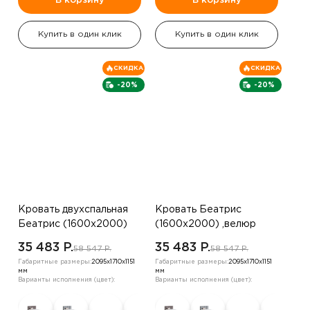
В корзину
В корзину
Купить в один клик
Купить в один клик
СКИДКА
СКИДКА
-20%
-20%
Кровать двухспальная
Кровать Беатрис
Беатрис (1600х2000)
(1600х2000) ,велюр
,велюр бежевый жемчуг
серо-коричневый
35 483 P.
35 483 P.
58 547 P.
58 547 P.
Габаритные размеры:
2095х1710х1151
Габаритные размеры:
2095х1710х1151
мм
мм
Варианты исполнения (цвет):
Варианты исполнения (цвет):