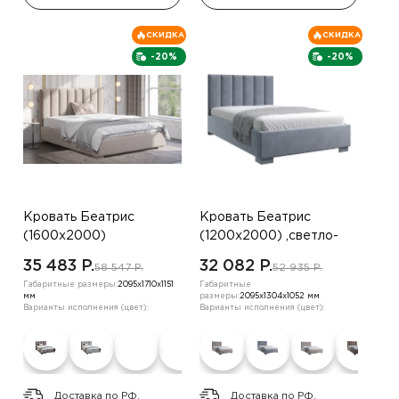
СКИДКА
СКИДКА
-20%
-20%
Кровать Беатрис
Кровать Беатрис
(1600х2000)
(1200х2000) ,светло-
,коричневый
бежевый
35 483 P.
32 082 P.
58 547 P.
52 935 P.
Габаритные размеры:
2095х1710х1151
Габаритные
мм
размеры:
2095х1304х1052 мм
Варианты исполнения (цвет):
Варианты исполнения (цвет):
Доставка по РФ.
Доставка по РФ.