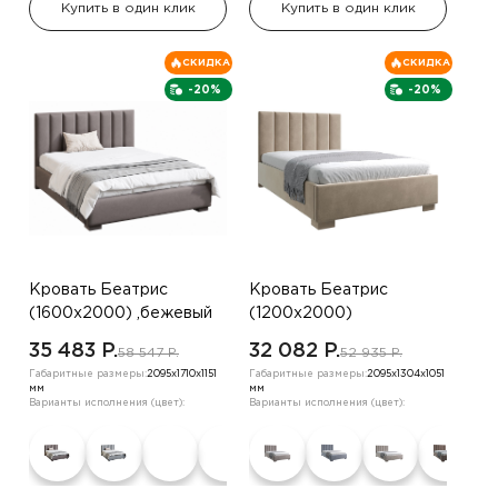
Купить в один клик
Купить в один клик
СКИДКА
СКИДКА
-20%
-20%
Кровать Беатрис
Кровать Беатрис
(1600х2000) ,бежевый
(1200х2000)
,коричневый
35 483 P.
32 082 P.
58 547 P.
52 935 P.
Габаритные размеры:
2095х1710х1151
Габаритные размеры:
2095х1304х1051
мм
мм
Варианты исполнения (цвет):
Варианты исполнения (цвет):