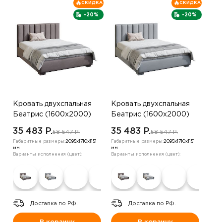
СКИДКА
СКИДКА
-20%
-20%
Кровать двухспальная
Кровать двухспальная
Беатрис (1600х2000)
Беатрис (1600х2000)
,велюр серо-
,велюр серый
35 483 P.
35 483 P.
58 547 P.
58 547 P.
коричневый
Габаритные размеры:
2095х1710х1151
Габаритные размеры:
2095х1710х1151
мм
мм
Варианты исполнения (цвет):
Варианты исполнения (цвет):
Доставка по РФ.
Доставка по РФ.