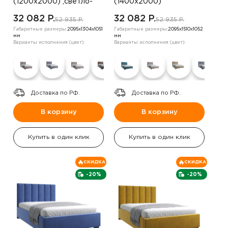
(1200х2000) ,светло-
(1400х2000)
бежевый
,шоколадный
32 082 P.
32 082 P.
52 935 P.
52 935 P.
Габаритные размеры:
2095х1304х1051
Габаритные размеры:
2095х1510х1052
мм
мм
Варианты исполнения (цвет):
Варианты исполнения (цвет):
Доставка по РФ.
Доставка по РФ.
В корзину
В корзину
Купить в один клик
Купить в один клик
СКИДКА
СКИДКА
-20%
-20%