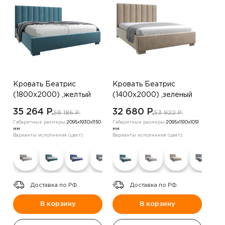
Кровать Беатрис
Кровать Беатрис
(1800х2000) ,желтый
(1400х2000) ,зеленый
35 264 P.
32 680 P.
58 186 P.
53 922 P.
Габаритные размеры:
2095х1930х1150
Габаритные размеры:
2095х1510х1051
мм
мм
Варианты исполнения (цвет):
Варианты исполнения (цвет):
Доставка по РФ.
Доставка по РФ.
В корзину
В корзину