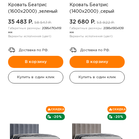
Кровать Беатрис
Кровать Беатрис
(1600х2000) ,зеленый
(1400х2000) ,серый
35 483 P.
32 680 P.
58 547 P.
53 922 P.
Габаритные размеры:
2095х1710х1151
Габаритные размеры:
2095х1510х1051
мм
мм
Варианты исполнения (цвет):
Варианты исполнения (цвет):
Доставка по РФ.
Доставка по РФ.
В корзину
В корзину
Купить в один клик
Купить в один клик
СКИДКА
СКИДКА
-20%
-20%