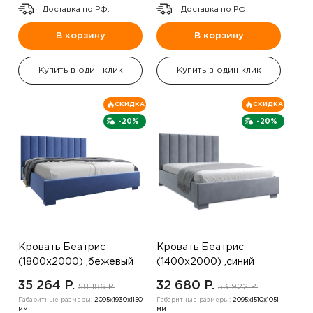
Доставка по РФ.
Доставка по РФ.
В корзину
В корзину
Купить в один клик
Купить в один клик
СКИДКА
СКИДКА
-20%
-20%
Кровать Беатрис
Кровать Беатрис
(1800х2000) ,бежевый
(1400х2000) ,синий
35 264 P.
32 680 P.
58 186 P.
53 922 P.
Габаритные размеры:
2095х1930х1150
Габаритные размеры:
2095х1510х1051
мм
мм