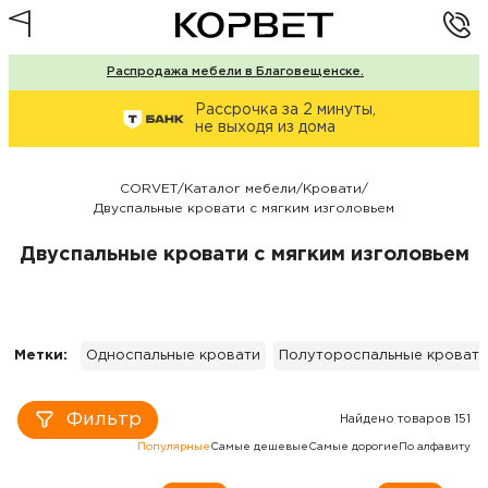
Распродажа мебели в Благовещенске.
Рассрочка за 2 минуты,
не выходя из дома
CORVET
/
Каталог мебели
/
Кровати
/
Двуспальные кровати с мягким изголовьем
Двуспальные кровати с мягким изголовьем
Метки:
Односпальные кровати
Полутороспальные кровати
Фильтр
Найдено товаров 151
Популярные
Самые дешевые
Самые дорогие
По алфавиту