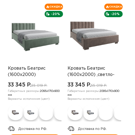
СКИДКА
СКИДКА
-20%
-20%
Кровать Беатрис
Кровать Беатрис
(1600х2000)
(1600х2000) ,светло-
,оранжевый
зеленый
33 345 P.
33 345 P.
55 019 P.
55 019 P.
Габаритные размеры:
2095х1710х900
Габаритные размеры:
2095х1710х900
мм
мм
Варианты исполнения (цвет):
Варианты исполнения (цвет):
Доставка по РФ.
Доставка по РФ.