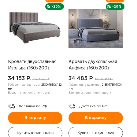
-20%
-20%
Кровать двухспальная
Кровать двухспальная
Изольда (160х200)
Анфиса (160х200)
,коричневый
,серый
34 153 P.
34 485 P.
56 352 P.
56 900 P.
Габаритные размеры:
2100х1860х1152
Габаритные размеры:
2185х1765х1001
мм
мм
Варианты исполнения (цвет):
Варианты исполнения (цвет):
Доставка по РФ.
Доставка по РФ.
В корзину
В корзину
Купить в один клик
Купить в один клик