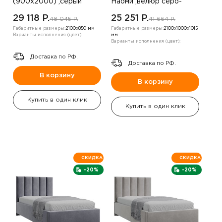
(900х2000) ,серый
Наоми ,велюр серо-
металлик ,левый угол
коричневый
29 118 P.
25 251 P.
48 045 P.
41 664 P.
Габаритные размеры:
2100х850 мм
Габаритные размеры:
2100х1000х1015
Варианты исполнения (цвет):
мм
Варианты исполнения (цвет):
Доставка по РФ.
Доставка по РФ.
В корзину
В корзину
Купить в один клик
Купить в один клик
СКИДКА
СКИДКА
-20%
-20%