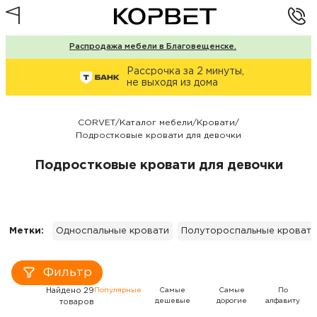
Распродажа мебели в Благовещенске.
Рассрочка за 2 минуты,
не выходя из дома
CORVET
/
Каталог мебели
/
Кровати
/
Подростковые кровати для девочки
Подростковые кровати для девочки
Метки:
Односпальные кровати
Полутороспальные кровати
Фильтр
Найдено 29
Популярные
Самые
Самые
По
дешевые
дорогие
алфавиту
товаров