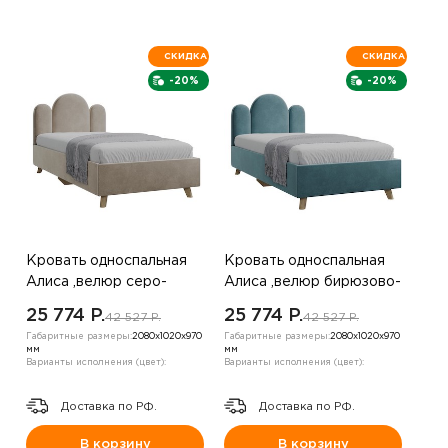
СКИДКА
СКИДКА
-20%
-20%
Кровать односпальная
Кровать односпальная
Алиса ,велюр серо-
Алиса ,велюр бирюзово-
коричневый
зеленый
25 774 P.
25 774 P.
42 527 P.
42 527 P.
Габаритные размеры:
2080х1020х970
Габаритные размеры:
2080х1020х970
мм
мм
Варианты исполнения (цвет):
Варианты исполнения (цвет):
Доставка по РФ.
Доставка по РФ.
В корзину
В корзину