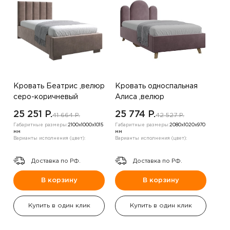
Кровать Беатрис ,велюр
Кровать односпальная
серо-коричневый
Алиса ,велюр
шампанское
25 251 P.
25 774 P.
41 664 P.
42 527 P.
Габаритные размеры:
2100х1000х1015
Габаритные размеры:
2080х1020х970
мм
мм
Варианты исполнения (цвет):
Варианты исполнения (цвет):
Доставка по РФ.
Доставка по РФ.
В корзину
В корзину
Купить в один клик
Купить в один клик