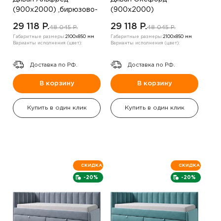
(900х2000) ,бирюзово-
(900х2000)
зеленый
,шампанское ,левый угол
29 118 P.
29 118 P.
48 045 P.
48 045 P.
Габаритные размеры:
2100х850 мм
Габаритные размеры:
2100х850 мм
Варианты исполнения (цвет):
Варианты исполнения (цвет):
Доставка по РФ.
Доставка по РФ.
В корзину
В корзину
Купить в один клик
Купить в один клик
СКИДКА
СКИДКА
-20%
-20%