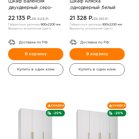
Шкаф Валенсия
Шкаф Аляска
,двухдверный ,серо-
,однодверный ,белый
коричневый
22 135 P.
21 328 P.
36 523 P.
35 191 P.
Габаритные размеры:
900х2200 мм
Габаритные размеры:
500х2200 мм
Варианты исполнения (цвет):
Варианты исполнения (цвет):
Доставка по РФ.
Доставка по РФ.
В корзину
В корзину
Купить в один клик
Купить в один клик
СКИДКА
СКИДКА
-20%
-20%