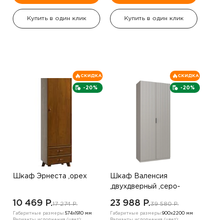
Купить в один клик
Купить в один клик
СКИДКА
СКИДКА
-20%
-20%
Шкаф Эрнеста ,орех
Шкаф Валенсия
,двухдверный ,серо-
коричневый
10 469 P.
23 988 P.
17 274 P.
39 580 P.
Габаритные размеры:
574х1910 мм
Габаритные размеры:
900х2200 мм
Варианты исполнения (цвет):
Варианты исполнения (цвет):