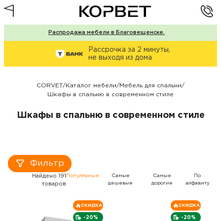
Распродажа мебели в Благовещенске.
Рассрочка за 2 минуты,
не выходя из дома
CORVET
/
Каталог мебели
/
Мебель для спальни
/
Шкафы в спальню в современном стиле
Шкафы в спальню в современном стиле
Фильтр
Найдено 191
Популярные
Самые
Самые
По
дешевые
дорогие
алфавиту
товаров
СКИДКА
СКИДКА
-20%
-20%