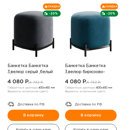
СКИДКА
СКИДКА
-20%
-20%
Банкетка Банкетка
Банкетка Банкетка
3,велюр серый ,белый
3,велюр бирюзово-
зеленый ,вельвет
4 080 P.
4 080 P.
6 732 P.
6 732 P.
капучино
Габаритные размеры:
400х450 мм
Габаритные размеры:
400х450 мм
Варианты исполнения (цвет):
Варианты исполнения (цвет):
Доставка по РФ.
Доставка по РФ.
В корзину
В корзину
Купить в один клик
Купить в один клик