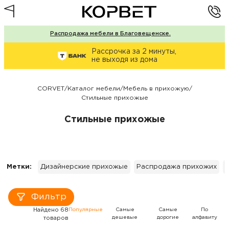
Распродажа мебели в Благовещенске.
Рассрочка за 2 минуты,
не выходя из дома
CORVET
/
Каталог мебели
/
Мебель в прихожую
/
Стильные прихожые
Стильные прихожые
Метки:
Дизайнерские прихожые
Распродажа прихожих
Фильтр
Найдено 68
Популярные
Самые
Самые
По
дешевые
дорогие
алфавиту
товаров