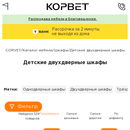
Распродажа мебели в Благовещенске.
Рассрочка за 2 минуты,
не выходя из дома
CORVET
/
Каталог мебели
/
Шкафы
/
Детские двухдверные шкафы
Детские двухдверные шкафы
Метки:
Однодверные шкафы
Двухдверные шкафы
Трёхд
Фильтр
Найдено 129
Популярные
Самые
Самые
По
дешевые
дорогие
алфавиту
товаров