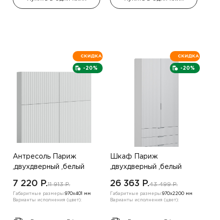
СКИДКА
СКИДКА
-20%
-20%
Антресоль Париж
Шкаф Париж
,двухдверный ,белый
,двухдверный ,белый
7 220 P.
26 363 P.
11 913 P.
43 499 P.
Габаритные размеры:
970х401 мм
Габаритные размеры:
970х2200 мм
Варианты исполнения (цвет):
Варианты исполнения (цвет):