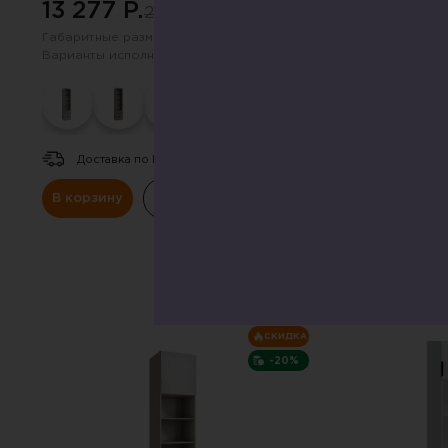
13 277 P.
16 863 P.
21 907 P.
27
Габаритные размеры:
540х2200 мм
Габаритные размер
Варианты исполнения (цвет):
Варианты исполнен
Доставка по РФ.
Доставка по Р
В корзину
Купить в один клик
В корзину
К
СКИДКА
-20%