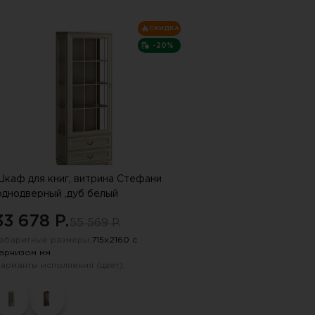
пку "СПАМ"
СКИДКА
-20%
каф для книг, витрина Стефани
однодверный ,дуб белый
33 678 P.
55 569 P.
абаритные размеры:
715х2160 с
арнизом мм
арианты исполнения (цвет):