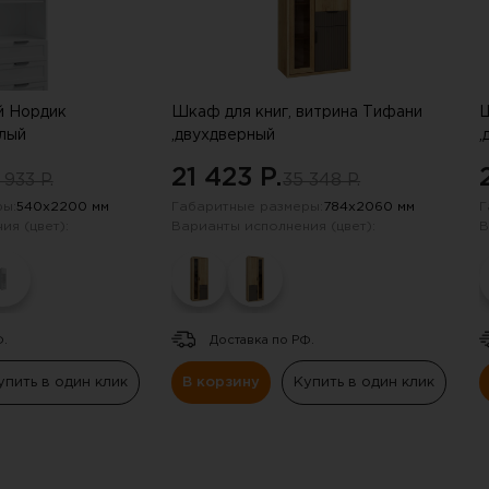
 Нордик
Шкаф для книг, витрина Тифани
Ш
елый
,двухдверный
,
21 423 P.
 933 P.
35 348 P.
ы:
540х2200 мм
Габаритные размеры:
784х2060 мм
Г
ия (цвет):
Варианты исполнения (цвет):
В
Ф.
Доставка по РФ.
упить в один клик
В корзину
Купить в один клик
получили скидку в 20%
нию промокода отправили на электрон