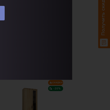
Получить скидку 20%
17 243 P.
28 451 P.
абаритные размеры:
540х2200 мм
арианты исполнения (цвет):
Доставка по РФ.
В корзину
Купить в один клик
СКИДКА
-20%