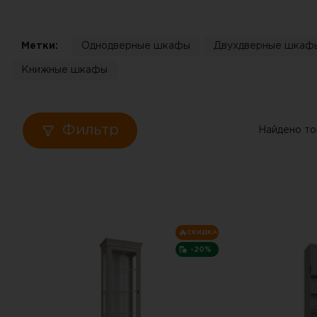
Кровати
Метки:
Однодверные шкафы
Двухдверные шкаф
Тумбы
Книжные шкафы
Диваны
Пуфы
Фильтр
Найдено то
Столы
Табуреты
СКИДКА
Зеркала
-20%
Вешалки