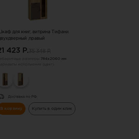
каф для книг, витрина Тифани
двухдверный ,правый
21 423 P.
35 348 P.
абаритные размеры:
784х2060 мм
арианты исполнения (цвет):
Доставка по РФ.
В корзину
Купить в один клик
 !!!
ную почту, указанную в