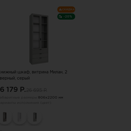
СКИДКА
-20%
нижный шкаф, витрина Милан, 2
верный, серый
16 179 P.
26 695 P.
абаритные размеры:
806х2200 мм
арианты исполнения (цвет):