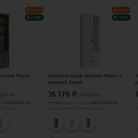
СКИДКА
СКИДКА
-20%
-20%
итрина Милан,
Книжный шкаф, витрина Милан, 2
К
й
дверный, белый
д
16 179 P.
 907 P.
26 695 P.
ы:
540х2200 мм
Габаритные размеры:
806х2200 мм
Г
ия (цвет):
Варианты исполнения (цвет):
В