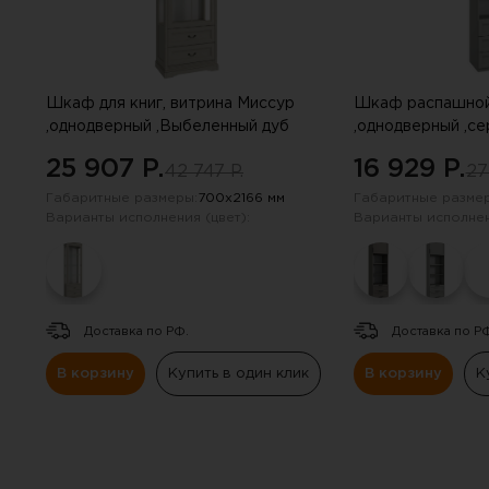
Навесные панели
Полки
Шкаф для книг, витрина Миссур
Шкаф распашной
Стеллажи
,однодверный ,Выбеленный дуб
,однодверный ,с
25 907 P.
16 929 P.
42 747 P.
27
Консоли
Габаритные размеры:
700х2166 мм
Габаритные размер
Варианты исполнения (цвет):
Варианты исполнен
Доставка по РФ.
Доставка по Р
В корзину
Купить в один клик
В корзину
К