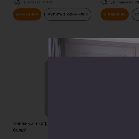
Доставка по РФ.
Доставка по Р
В корзину
Купить в один клик
В корзину
К
СКИДКА
-20%
Книжный шкаф, витрина Милан,
Шкаф для книг, 
белый
,однодверный ,Д