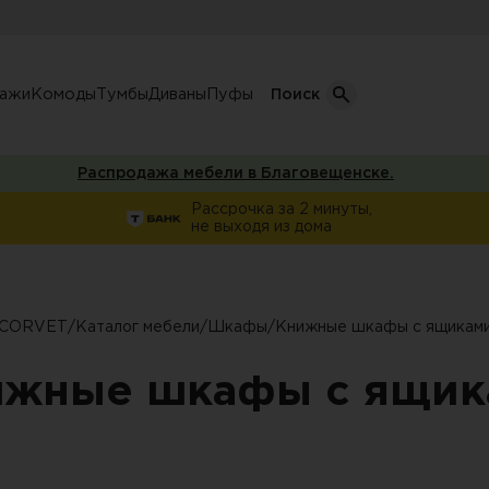
лажи
Комоды
Тумбы
Диваны
Пуфы
Поиск
Распродажа мебели в Благовещенске.
Кол-во дверей
Рассрочка за 2 минуты,
не выходя из дома
Однодверные шкафы
афы
Двухдверные шкафы
Трехдверные шкафы
CORVET
/
Каталог мебели
/
Шкафы
/
Книжные шкафы с ящикам
ы
Четырехдверные шкафы
ижные шкафы с ящик
фы
ы
ожую