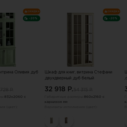
сли письмо не пришло, проверьте па
СКИДКА
СКИДКА
-20%
-20%
итрина Оливия ,дуб
Шкаф для книг, витрина Стефани
Ш
,двухдверный ,дуб белый
,
32 918 P.
 728 P.
54 315 P.
ы:
832х2060 с
Габаритные размеры:
860х2160 с
Г
карнизом мм
к
ия (цвет):
Варианты исполнения (цвет):
В