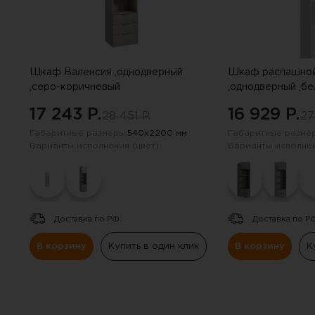
Шкаф Валенсия ,однодверный
Шкаф распашной
,серо-коричневый
,однодверный ,б
17 243 P.
16 929 P.
28 451 P.
27
Габаритные размеры:
540х2200 мм
Габаритные размер
Варианты исполнения (цвет):
Варианты исполнен
Доставка по РФ.
Доставка по Р
В корзину
Купить в один клик
В корзину
К
Вы 
Инструкцию по примене