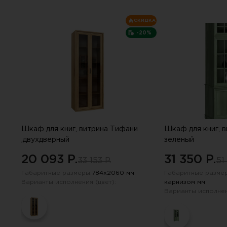
опросе. Е
СКИДКА
-20%
Шкаф для книг, витрина Тифани
Шкаф для книг, в
,двухдверный
зеленый
20 093 P.
31 350 P.
33 153 P.
51
Габаритные размеры:
784х2060 мм
Габаритные размер
Варианты исполнения (цвет):
карнизом мм
Варианты исполнен