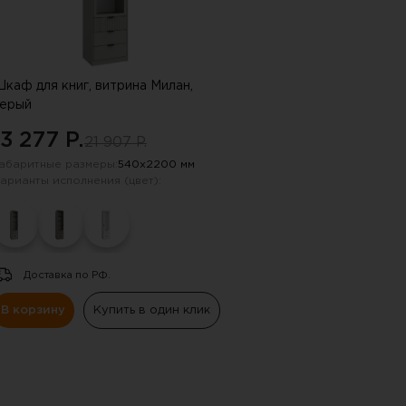
каф для книг, витрина Милан,
ерый
13 277 P.
21 907 P.
абаритные размеры:
540х2200 мм
арианты исполнения (цвет):
Доставка по РФ.
В корзину
Купить в один клик