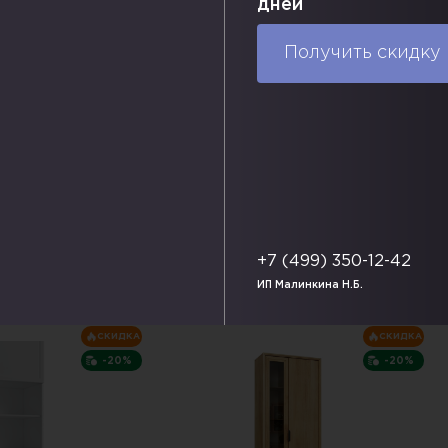
дней
20 663 P.
 824 P.
34 094 P.
ы:
550х2060 мм
Габаритные размеры:
784х2060 мм
Г
Получить скидку
ия (цвет):
Варианты исполнения (цвет):
В
Ф.
Доставка по РФ.
упить в один клик
В корзину
Купить в один клик
+7 (499) 350-12-42
ИП Малинкина Н.Б.
СКИДКА
СКИДКА
-20%
-20%