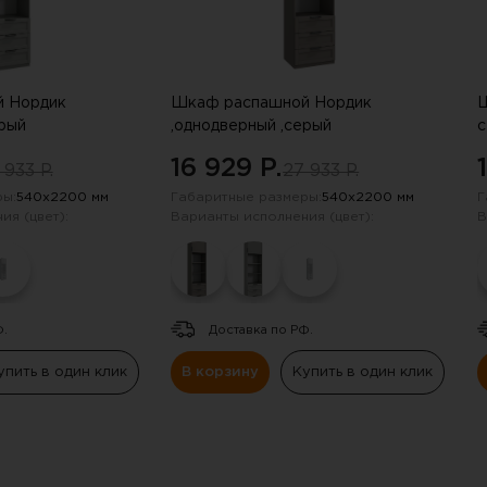
 Нордик
Шкаф распашной Нордик
Ш
ерый
,однодверный ,серый
с
16 929 P.
 933 P.
27 933 P.
ы:
540х2200 мм
Габаритные размеры:
540х2200 мм
Г
ия (цвет):
Варианты исполнения (цвет):
В
Ф.
Доставка по РФ.
упить в один клик
В корзину
Купить в один клик