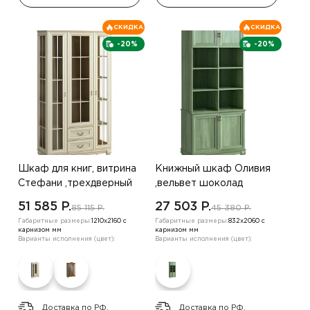
СКИДКА
СКИДКА
-20%
-20%
Шкаф для книг, витрина
Книжный шкаф Оливия
Стефани ,трехдверный
,вельвет шоколад
,дуб золотой
51 585 P.
27 503 P.
85 115 P.
45 380 P.
Габаритные размеры:
1210х2160 с
Габаритные размеры:
832х2060 с
карнизом мм
карнизом мм
Варианты исполнения (цвет):
Варианты исполнения (цвет):
Доставка по РФ.
Доставка по РФ.