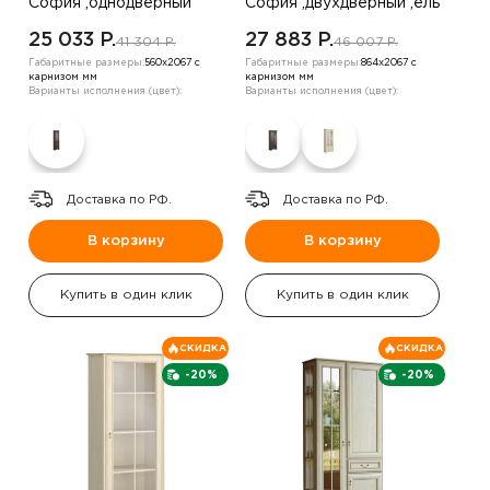
София ,однодверный
София ,двухдверный ,ель
,ель
25 033 P.
27 883 P.
41 304 P.
46 007 P.
Габаритные размеры:
560х2067 с
Габаритные размеры:
864х2067 с
карнизом мм
карнизом мм
Варианты исполнения (цвет):
Варианты исполнения (цвет):
Доставка по РФ.
Доставка по РФ.
В корзину
В корзину
Купить в один клик
Купить в один клик
СКИДКА
СКИДКА
-20%
-20%