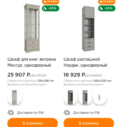
СКИДКА
СКИДКА
-20%
-20%
Шкаф для книг, витрина
Шкаф распашной
Миссур ,однодверный
Нордик ,однодверный
,Выбеленный дуб
,серый
25 907 P.
16 929 P.
42 747 P.
27 933 P.
Габаритные размеры:
700х2166 мм
Габаритные размеры:
540х2200 мм
Варианты исполнения (цвет):
Варианты исполнения (цвет):
Доставка по РФ.
Доставка по РФ.
В корзину
В корзину