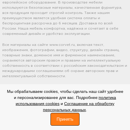
европейское оборудование. В производстве мебели
используются безопасные материалы, качественная фурнитура,
вся продукция проходит строгий контроль. Также нашим
преимуществом является удобная система оплаты и
беспроцентная рассрочка до 6 месяцев. Доставка по всей
России. Наша мебель комфортна, надёжна и сочетает в себе
современный дизайн и удобство эксплуатации.
Все материалы на сайте www.corvet.ru, включая текст,
изображения, фотографии, видео, структуру, дизайн страниц,
товарные знаки, доменное имя и фирменное наименование,
охраняются авторским правом и правами на интеллектуальную
собственность в соответствии с российским законодательством и
международными соглашениями об охране авторских прав и
интеллектуальной собственности.
Мы обрабатываем cookies, чтобы сделать наш сайт удобнее
Оставляя свои личные данные, вы принимаете
Политику
и персонализированее для вас. Подробнее:
политика
конфиденциальности.
Сайт использует cookie файлы
(Политика
использования cookies
и
Соглашение на обработку
обработки файлов cookie).
Соглашение на обработку
персональных
персональных данных
.
данных.
0
Принять
вверх
"CORVET"
Договор оферты
Каталог
Корзина
Профиль
Избранное
Поиск
© 2006-2025. Все права защищены.