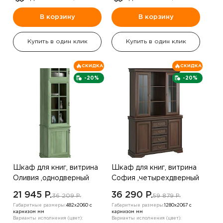
В корзину
В корзину
Купить в один клик
Купить в один клик
СКИДКА
СКИДКА
-20%
-20%
Шкаф для книг, витрина
Шкаф для книг, витрина
Оливия ,однодверный
София ,четырехдверный
,дуб венге / велюр
,дуб беленый
21 945 P.
36 290 P.
36 209 P.
59 879 P.
шампанское
Габаритные размеры:
482х2060 с
Габаритные размеры:
1280х2067 с
карнизом мм
карнизом мм
Варианты исполнения (цвет):
Варианты исполнения (цвет):