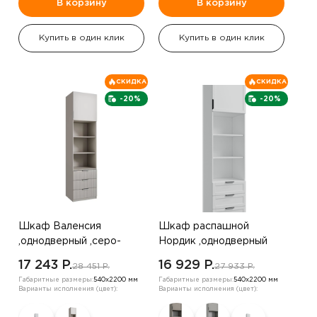
В корзину
В корзину
Купить в один клик
Купить в один клик
СКИДКА
СКИДКА
-20%
-20%
Шкаф Валенсия
Шкаф распашной
,однодверный ,серо-
Нордик ,однодверный
коричневый
,белый
17 243 P.
16 929 P.
28 451 P.
27 933 P.
Габаритные размеры:
540х2200 мм
Габаритные размеры:
540х2200 мм
Варианты исполнения (цвет):
Варианты исполнения (цвет):