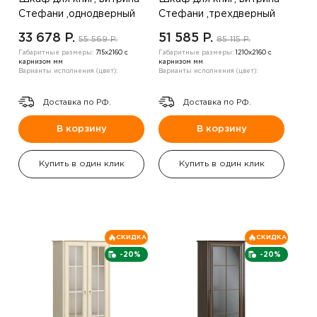
Стефани ,однодверный
Стефани ,трехдверный
,дуб золотой
,дуб светлый / дуб
33 678 P.
51 585 P.
55 569 P.
85 115 P.
темный
Габаритные размеры:
715х2160 с
Габаритные размеры:
1210х2160 с
карнизом мм
карнизом мм
Варианты исполнения (цвет):
Варианты исполнения (цвет):
Доставка по РФ.
Доставка по РФ.
В корзину
В корзину
Купить в один клик
Купить в один клик
СКИДКА
СКИДКА
-20%
-20%