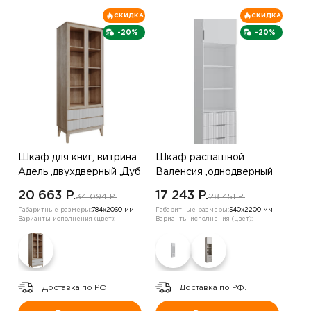
СКИДКА
СКИДКА
-20%
-20%
Шкаф для книг, витрина
Шкаф распашной
Адель ,двухдверный ,Дуб
Валенсия ,однодверный
Бедфорд
,велюр бежевый жемчуг
20 663 P.
17 243 P.
34 094 P.
28 451 P.
Габаритные размеры:
784х2060 мм
Габаритные размеры:
540х2200 мм
Варианты исполнения (цвет):
Варианты исполнения (цвет):
Доставка по РФ.
Доставка по РФ.