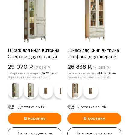
Шкаф для книг, витрина
Шкаф для книг, витрина
Стефани ,двухдверный
Стефани ,двухдверный
,дуб белый ,правая
,дуб белый / экокожа
29 070 P.
26 838 P.
47 966 P.
44 283 P.
антик бежевый
Габаритные размеры:
816х2016 мм
Габаритные размеры:
816х2016 мм
Варианты исполнения (цвет):
Варианты исполнения (цвет):
Доставка по РФ.
Доставка по РФ.
В корзину
В корзину
Купить в один клик
Купить в один клик