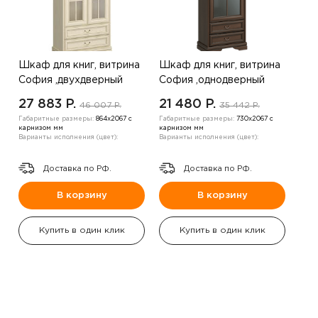
Шкаф для книг, витрина
Шкаф для книг, витрина
София ,двухдверный
София ,однодверный
,орех
,дуб венге
27 883 P.
21 480 P.
46 007 P.
35 442 P.
Габаритные размеры:
864х2067 с
Габаритные размеры:
730х2067 с
карнизом мм
карнизом мм
Варианты исполнения (цвет):
Варианты исполнения (цвет):
Доставка по РФ.
Доставка по РФ.
В корзину
В корзину
Купить в один клик
Купить в один клик