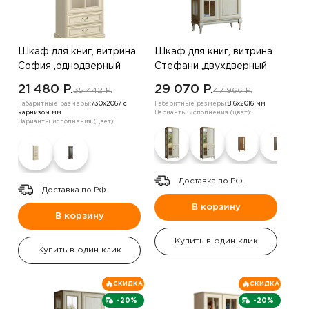
Шкаф для книг, витрина
Шкаф для книг, витрина
София ,однодверный
Стефани ,двухдверный
,дуб золотой
,дуб белый
21 480 P.
29 070 P.
35 442 P.
47 966 P.
Габаритные размеры:
730х2067 с
Габаритные размеры:
816х2016 мм
карнизом мм
Варианты исполнения (цвет):
Варианты исполнения (цвет):
Доставка по РФ.
Доставка по РФ.
В корзину
В корзину
Купить в один клик
Купить в один клик
СКИДКА
СКИДКА
-20%
-20%