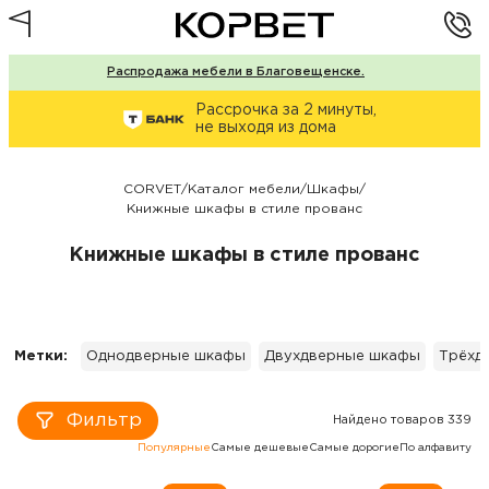
Распродажа мебели в Благовещенске.
Рассрочка за 2 минуты,
не выходя из дома
CORVET
/
Каталог мебели
/
Шкафы
/
Книжные шкафы в стиле прованс
Книжные шкафы в стиле прованс
Метки:
Однодверные шкафы
Двухдверные шкафы
Трёхд
Фильтр
Найдено товаров 339
Популярные
Самые дешевые
Самые дорогие
По алфавиту