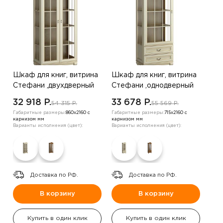
Шкаф для книг, витрина
Шкаф для книг, витрина
Стефани ,двухдверный
Стефани ,однодверный
,дуб белый
,дуб белый
32 918 P.
33 678 P.
54 315 P.
55 569 P.
Габаритные размеры:
860х2160 с
Габаритные размеры:
715х2160 с
карнизом мм
карнизом мм
Варианты исполнения (цвет):
Варианты исполнения (цвет):
Доставка по РФ.
Доставка по РФ.
В корзину
В корзину
Купить в один клик
Купить в один клик