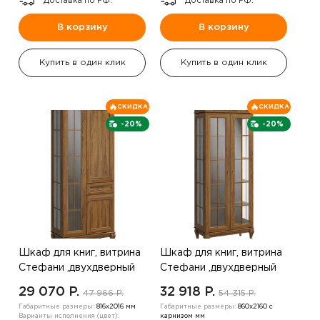
Доставка по РФ.
Доставка по РФ.
В корзину
В корзину
Купить в один клик
Купить в один клик
СКИДКА
СКИДКА
-20%
-20%
Шкаф для книг, витрина
Шкаф для книг, витрина
Стефани ,двухдверный
Стефани ,двухдверный
,орех ,правая
,дуб золотой
29 070 P.
32 918 P.
47 966 P.
54 315 P.
Габаритные размеры:
816х2016 мм
Габаритные размеры:
860х2160 с
Варианты исполнения (цвет):
карнизом мм