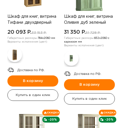
Шкаф для книг, витрина
Шкаф для книг, витрина
Тифани ,двухдверный
Оливия ,дуб зеленый
20 093 P.
31 350 P.
33 153 P.
51 728 P.
Габаритные размеры:
784х2060 мм
Габаритные размеры:
832х2060 с
Варианты исполнения (цвет):
карнизом мм
Варианты исполнения (цвет):
Доставка по РФ.
Доставка по РФ.
В корзину
В корзину
Купить в один клик
Купить в один клик
СКИДКА
СКИДКА
-20%
-20%