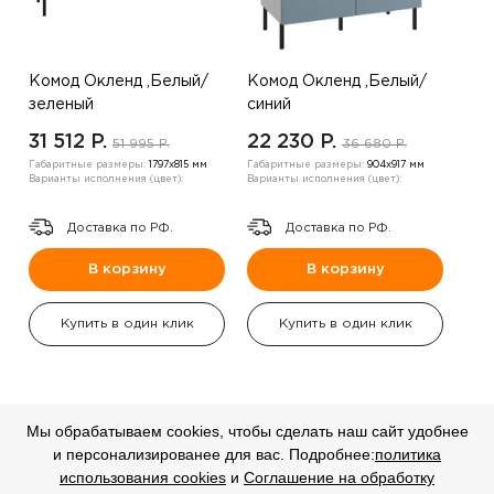
Комод Окленд ,Белый/
Комод Окленд ,Белый/
зеленый
синий
31 512 P.
22 230 P.
51 995 P.
36 680 P.
Габаритные размеры:
1797х815 мм
Габаритные размеры:
904х917 мм
Варианты исполнения (цвет):
Варианты исполнения (цвет):
Доставка по РФ.
Доставка по РФ.
В корзину
В корзину
Купить в один клик
Купить в один клик
Мы обрабатываем cookies, чтобы сделать наш сайт удобнее
и персонализированее для вас. Подробнее:
политика
СКИДКА
СКИДКА
использования cookies
и
Соглашение на обработку
-20%
-20%