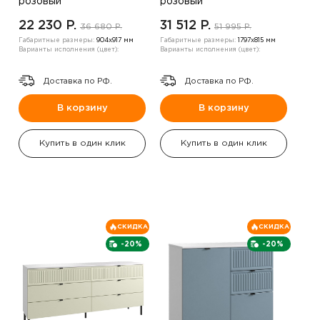
розовый
розовый
22 230 P.
31 512 P.
36 680 P.
51 995 P.
Габаритные размеры:
904х917 мм
Габаритные размеры:
1797х815 мм
Варианты исполнения (цвет):
Варианты исполнения (цвет):
Доставка по РФ.
Доставка по РФ.
В корзину
В корзину
Купить в один клик
Купить в один клик
СКИДКА
СКИДКА
-20%
-20%