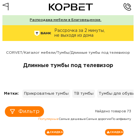
Распродажа мебели в Благовещенске.
Рассрочка за 2 минуты,
не выходя из дома
CORVET
/
Каталог мебели
/
Тумбы
/
Длинные тумбы под телевизор
Длинные тумбы под телевизор
Метки:
Прикроватные тумбы
ТВ тумбы
Тумбы для обуви
Фильтр
Найдено товаров 73
Популярные
Самые дешевые
Самые дорогие
По алфавиту
СКИДКА
СКИДКА