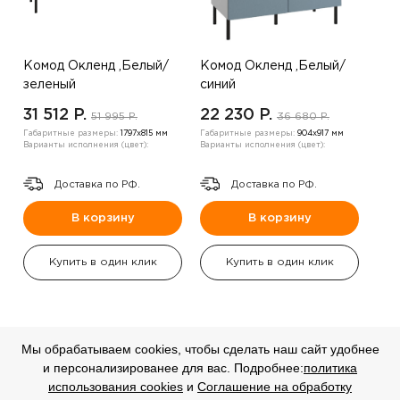
Комод Окленд ,Белый/
Комод Окленд ,Белый/
зеленый
синий
31 512 P.
22 230 P.
51 995 P.
36 680 P.
Габаритные размеры:
1797х815 мм
Габаритные размеры:
904х917 мм
Варианты исполнения (цвет):
Варианты исполнения (цвет):
Доставка по РФ.
Доставка по РФ.
В корзину
В корзину
Купить в один клик
Купить в один клик
Мы обрабатываем cookies, чтобы сделать наш сайт удобнее
и персонализированее для вас. Подробнее:
политика
СКИДКА
СКИДКА
использования cookies
и
Соглашение на обработку
-20%
-20%