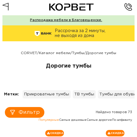
Распродажа мебели в Благовещенске.
Рассрочка за 2 минуты,
не выходя из дома
CORVET
/
Каталог мебели
/
Тумбы
/
Дорогие тумбы
Дорогие тумбы
Метки:
Прикроватные тумбы
ТВ тумбы
Тумбы для обуви
Фильтр
Найдено товаров 73
Популярные
Самые дешевые
Самые дорогие
По алфавиту
СКИДКА
СКИДКА