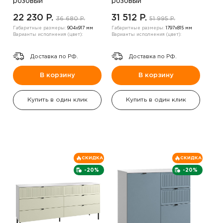
розовый
розовый
22 230 P.
31 512 P.
36 680 P.
51 995 P.
Габаритные размеры:
904х917 мм
Габаритные размеры:
1797х815 мм
Варианты исполнения (цвет):
Варианты исполнения (цвет):
Доставка по РФ.
Доставка по РФ.
В корзину
В корзину
Купить в один клик
Купить в один клик
СКИДКА
СКИДКА
-20%
-20%