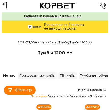
Распродажа мебели в Благовещенске.
Рассрочка за 2 минуты,
не выходя из дома
CORVET
/
Каталог мебели
/
Тумбы
/
Тумбы 1200 мм
Тумбы 1200 мм
Метки:
Прикроватные тумбы
ТВ тумбы
Тумбы для обуви
Фильтр
Найдено товаров 73
Популярные
Самые дешевые
Самые дорогие
По алфавиту
СКИДКА
СКИДКА