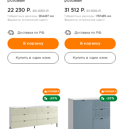
розовый
розовый
22 230 P.
31 512 P.
36 680 P.
51 995 P.
Габаритные размеры:
904х917 мм
Габаритные размеры:
1797х815 мм
Варианты исполнения (цвет):
Варианты исполнения (цвет):
Доставка по РФ.
Доставка по РФ.
В корзину
В корзину
Купить в один клик
Купить в один клик
СКИДКА
СКИДКА
-20%
-20%