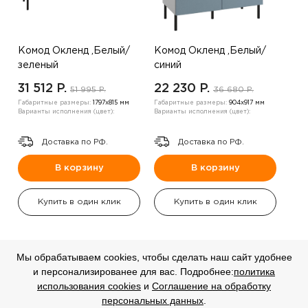
Комод Окленд ,Белый/
Комод Окленд ,Белый/
зеленый
синий
31 512 P.
22 230 P.
51 995 P.
36 680 P.
Габаритные размеры:
1797х815 мм
Габаритные размеры:
904х917 мм
Варианты исполнения (цвет):
Варианты исполнения (цвет):
Доставка по РФ.
Доставка по РФ.
В корзину
В корзину
Купить в один клик
Купить в один клик
Мы обрабатываем cookies, чтобы сделать наш сайт удобнее
и персонализированее для вас. Подробнее:
политика
СКИДКА
СКИДКА
использования cookies
и
Соглашение на обработку
персональных данных
.
-20%
-20%