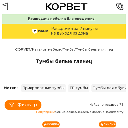
Распродажа мебели в Благовещенске.
Рассрочка за 2 минуты,
не выходя из дома
CORVET
/
Каталог мебели
/
Тумбы
/
Тумбы белые глянец
Тумбы белые глянец
Метки:
Прикроватные тумбы
ТВ тумбы
Тумбы для обуви
Фильтр
Найдено товаров 73
Популярные
Самые дешевые
Самые дорогие
По алфавиту
СКИДКА
СКИДКА