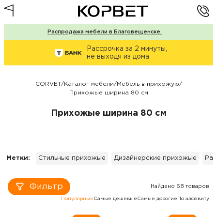
Распродажа мебели в Благовещенске.
Рассрочка за 2 минуты,
не выходя из дома
CORVET
/
Каталог мебели
/
Мебель в прихожую
/
Прихожые ширина 80 см
Прихожые ширина 80 см
Метки:
Стильные прихожые
Дизайнерские прихожые
Рас
Фильтр
Найдено 68 товаров
Популярные
Самые дешевые
Самые дорогие
По алфавиту