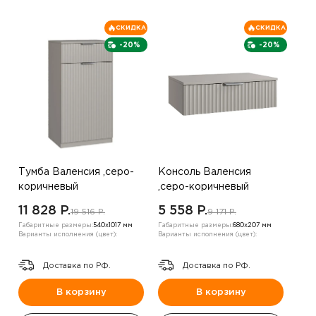
СКИДКА
СКИДКА
-20%
-20%
Тумба Валенсия ,серо-
Консоль Валенсия
коричневый
,серо-коричневый
11 828 P.
5 558 P.
19 516 P.
9 171 P.
Габаритные размеры:
540х1017 мм
Габаритные размеры:
680х207 мм
Варианты исполнения (цвет):
Варианты исполнения (цвет):
Доставка по РФ.
Доставка по РФ.
В корзину
В корзину