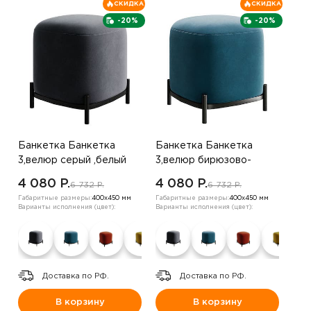
СКИДКА
СКИДКА
-20%
-20%
Банкетка Банкетка
Банкетка Банкетка
3,велюр серый ,белый
3,велюр бирюзово-
зеленый ,вельвет
4 080 P.
4 080 P.
6 732 P.
6 732 P.
капучино
Габаритные размеры:
400х450 мм
Габаритные размеры:
400х450 мм
Варианты исполнения (цвет):
Варианты исполнения (цвет):
Доставка по РФ.
Доставка по РФ.
В корзину
В корзину