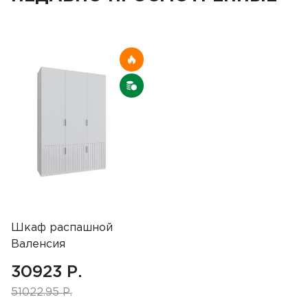
Шкаф распашной
Валенсия
,трехдверный ,белый
30923 Р.
51022.95 Р.