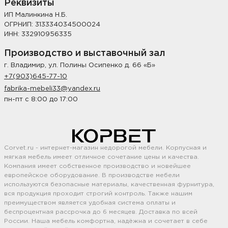
Реквизиты
ИП Малинкина Н.Б.
ОГРНИП: 313334034500024
ИНН: 332910956335
Производство и выставочный зал
г. Владимир, ул. Полины Осипенко д. 66 «Б»
+7(903)645-77-10
fabrika-mebeli33@yandex.ru
пн-пт с 8:00 до 17:00
Corvet.ru - интернет-магазин недорогой мебели. Корпусная и
мягкая мебель имеет отличное сочетание цены и качества.
Компания имеет собственное производство и новейшее
европейское оборудование. В производстве мебели
используются безопасные материалы, качественная фурнитура,
вся продукция проходит строгий контроль. Также нашим
преимуществом является удобная система оплаты и
беспроцентная рассрочка до 6 месяцев. Доставка по всей
России. Наша мебель комфортна, надёжна и сочетает в себе