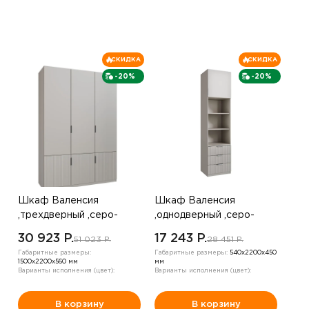
СКИДКА
СКИДКА
-20%
-20%
Шкаф Валенсия
Шкаф Валенсия
,трехдверный ,серо-
,однодверный ,серо-
коричневый
коричневый
30 923 P.
17 243 P.
51 023 P.
28 451 P.
Габаритные размеры:
Габаритные размеры:
540х2200х450
1500х2200х560 мм
мм
Варианты исполнения (цвет):
Варианты исполнения (цвет):
В корзину
В корзину