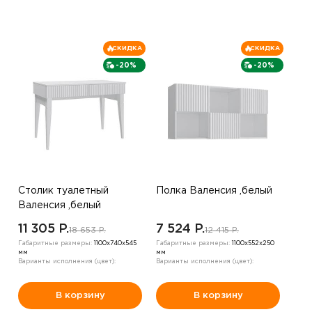
СКИДКА
СКИДКА
-20%
-20%
Столик туалетный
Полка Валенсия ,белый
Валенсия ,белый
11 305 P.
7 524 P.
18 653 P.
12 415 P.
Габаритные размеры:
1100х740х545
Габаритные размеры:
1100х552х250
мм
мм
Варианты исполнения (цвет):
Варианты исполнения (цвет):
В корзину
В корзину